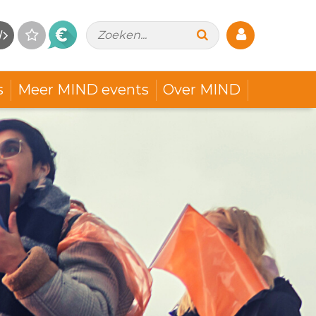
Zoeken...
s
Meer MIND events
Over MIND