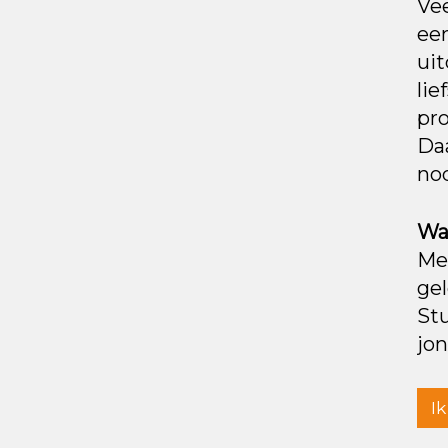
Ve
een
uit
lie
pro
Daa
nod
Wa
Me
ge
Stu
jon
I