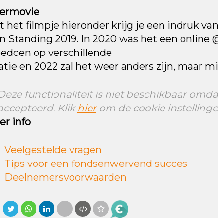
termovie
 het filmpje hieronder krijg je een indruk van
 Standing 2019. In 2020 was het een online @
edoen op verschillende
atie en 2022 zal het weer anders zijn, maar m
Deze functionaliteit is niet beschikbaar omda
accepteerd. Klik
hier
om de cookie instellinge
er info
Veelgestelde vragen
Tips voor een fondsenwervend succes
Deelnemersvoorwaarden