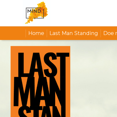
Home
Last Man Standing
Doe 