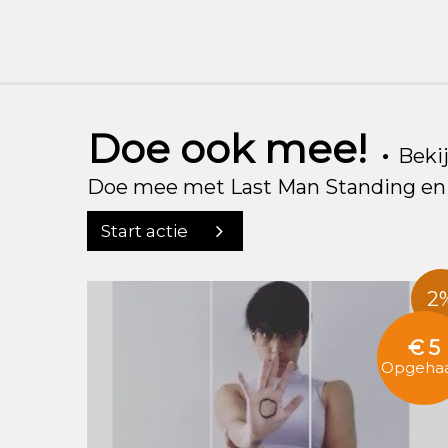
Doe ook mee!
Bekij
Doe mee met Last Man Standing en g
Start actie
2
€ 5
Opgehaa