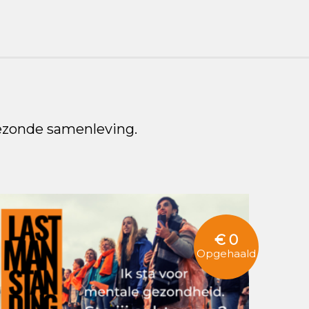
ezonde samenleving.
€ 0
Opgehaald