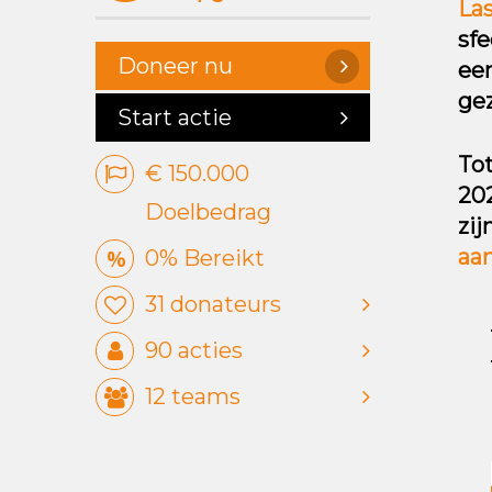
La
sfe
Doneer nu
ee
ge
Start actie
Tot
€ 150.000
20
Doelbedrag
zij
aan
0% Bereikt
31 donateurs
90
acties
12
teams