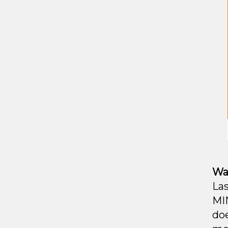
Wa
La
MIN
do