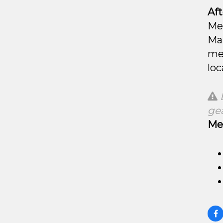
Af
Met
Man
me
loc
ge
Me