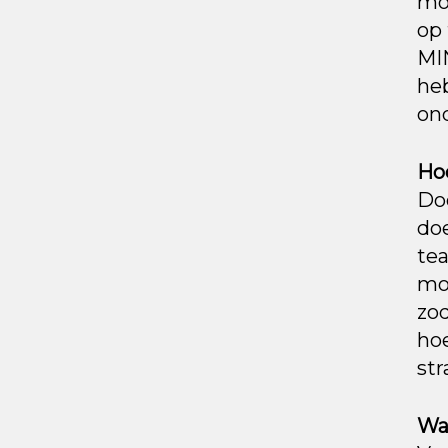
mo
op 
MIN
he
on
Ho
Do
doe
tea
mot
zod
ho
str
Wa