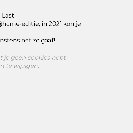
 Last
home-editie, in 2021 kon je
instens net zo gaaf!
t je geen cookies hebt
n te wijzigen.