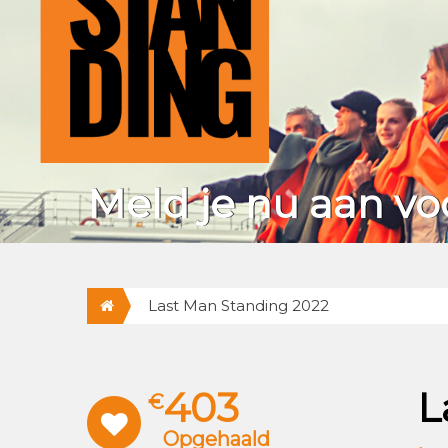
Meld je nu aan vo
Last Man Standing 2022
403
L
€
Opgehaald