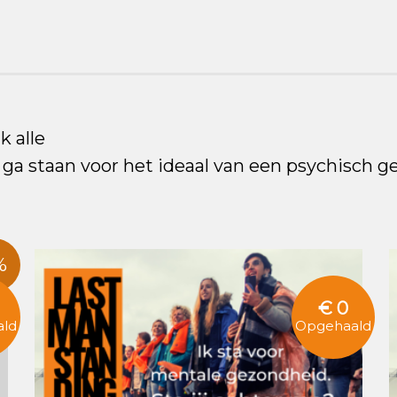
k alle
a staan voor het ideaal van een psychisch g
%
€ 0
ld
Opgehaald