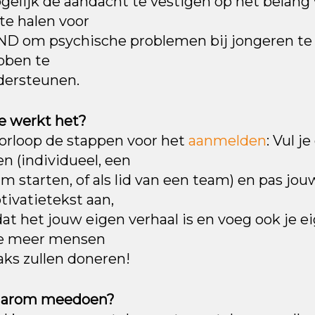
gelijk de aandacht te vestigen op het belan
te halen voor
D om psychische problemen bij jongeren te v
bben te
dersteunen.
e werkt het?
orloop de stappen voor het
aanmelden
: Vul j
n (individueel, een
m starten, of als lid van een team) en pas jo
ivatietekst aan,
at het jouw eigen verhaal is en voeg ook je ei
e meer mensen
aks zullen doneren!
arom meedoen?