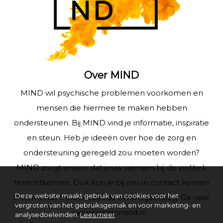
Over MIND
MIND wil psychische problemen voorkomen en
mensen die hiermee te maken hebben
ondersteunen. Bij MIND vind je informatie, inspiratie
en steun. Heb je ideeën over hoe de zorg en
ondersteuning geregeld zou moeten worden?
MIND zorgt ervoor dat jouw wensen bij de politiek
terechtkomen. Ook kun je bij ons in contact komen
Deze website maakt gebruik van cookies voor het
met mensen met dezelfde ervaringen als jij. Ga naar
vergroten van het gebruiksgemak en voor marketing- en
www.wijzijnmind.nl
analysedoeleinden.
Lees meer