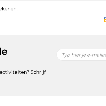
ekenen.
de
Typ hier je e-maila
activiteiten? Schrijf