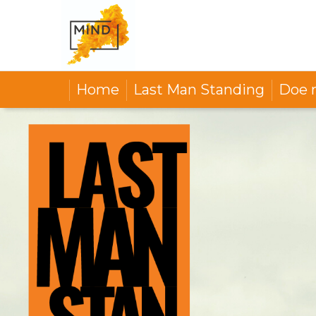
Home
Last Man Standing
Doe 