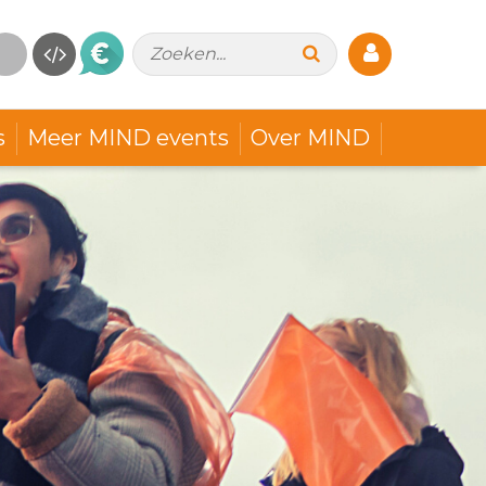
Zoeken...
s
Meer MIND events
Over MIND