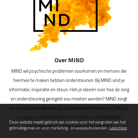
Over MIND
MIND wil psychische problemen voorkomen en mensen die
hiermee te maken hebben ondersteunen. Bij MIND vind je
informatie, inspiratie en steun. Heb je ideeën over hoe de zorg
en ondersteuning geregeld zou moeten worden? MIND zorgt
ervoor dat jouw wensen bij de politiek terechtkomen. Ook kun
je bij ons in contact komen met mensen met dezelfde
Deze website maakt gebruik van cookies voor het vergroten van het
ervaringen als jij. Ga naar www.wijzijnmind.nl
gebruiksgemak en voor marketing- en analysedoeleinden.
Lees meer