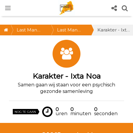
Last Man
Last Man
Karakter - Ixta Noa
Standing 2021
Standing
@Nijmegen *
ZA 30 OKT,
12-15 uur *
Karakter - Ixta Noa
Doe mee!
Samen gaan wij staan voor een psychisch
gezonde samenleving
0
0
0
NOG TE GAAN
uren
minuten
seconden