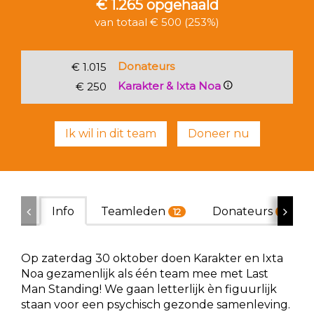
€ 1.265
opgehaald
van totaal € 500 (253%)
Donateurs
€ 1.015
Karakter & Ixta Noa
€ 250
Ik wil in dit team
Doneer nu
Info
Teamleden
Donateurs
12
62
Op zaterdag 30 oktober doen Karakter en Ixta
Noa gezamenlijk als één team mee met Last
Man Standing! We gaan letterlijk èn figuurlijk
staan voor een psychisch gezonde samenleving.