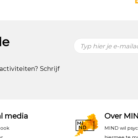
de
Typ hier je e-maila
activiteiten? Schrijf
al media
Over MI
book
MIND wil psy
er
hiermee te ma