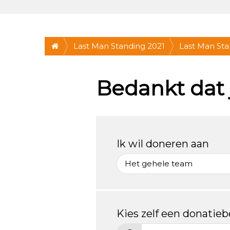
Last Man Standing 2021
Last Man St
* ZA 30 OKT 2
Bedankt dat 
mee!
Ik wil doneren aan
Kies zelf een donatie