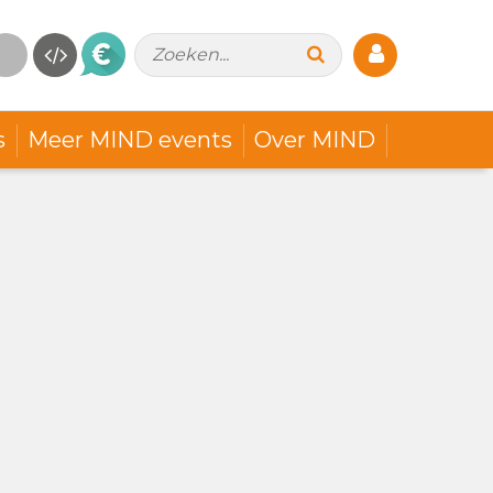
Zoeken...
s
Meer MIND events
Over MIND