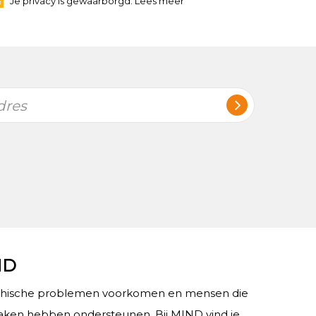
Je privacy is gewaarborgd. Lees meer
dres
ND
chische problemen voorkomen en mensen die
ken hebben ondersteunen. Bij MIND vind je