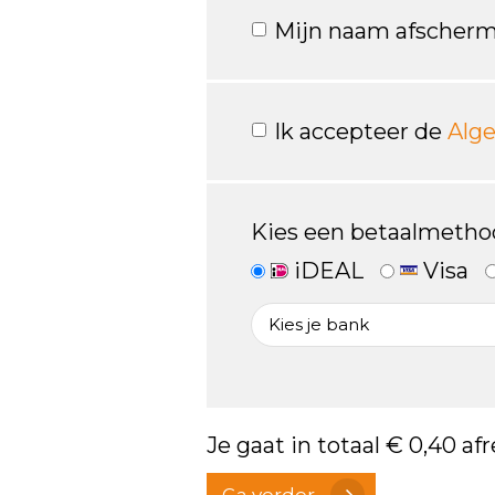
Mijn naam afscherm
Ik accepteer de
Alg
Kies een betaalmetho
iDEAL
Visa
Je gaat in totaal
€ 0,40
afr
Ga verder