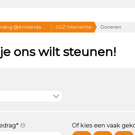
anding @Amsterdam
GGZ Interventie
Doneren
021, 12-15 uur * Doe
je ons wilt steunen!
bedrag*
Of kies een vaak gek