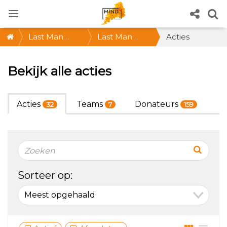
Last Man
Last Man
Acties
Standing 2021
Standing
Bekijk alle acties
@Waarjijwil *
ZA 30 OKT,
Acties
Teams
Donateurs
32
7
159
12-15 uur *
Doe mee!
Sorteer op: