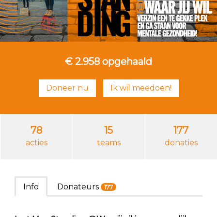
€ 2.958
opgehaald
Doneer nu
Ik wil meedoen!
78
15
177
acties
teams
donaties
Info
Donateurs
177