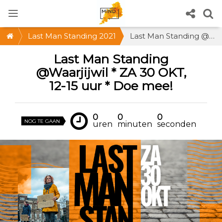
Last Man Standing 2021
Last Man Standing @Waarjijwil * ZA 30 OKT, 12-15 uur * Doe mee!
Last Man Standing
@Waarjijwil * ZA 30 OKT,
12-15 uur * Doe mee!
0
0
0
NOG TE GAAN
uren
minuten
seconden