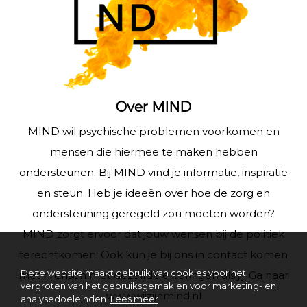
Over MIND
MIND wil psychische problemen voorkomen en
mensen die hiermee te maken hebben
ondersteunen. Bij MIND vind je informatie, inspiratie
en steun. Heb je ideeën over hoe de zorg en
ondersteuning geregeld zou moeten worden?
MIND zorgt ervoor dat jouw wensen bij de politiek
terechtkomen. Ook kun je bij ons in contact komen
Deze website maakt gebruik van cookies voor het
met mensen met dezelfde ervaringen als jij. Ga naar
vergroten van het gebruiksgemak en voor marketing- en
www.wijzijnmind.nl
analysedoeleinden.
Lees meer