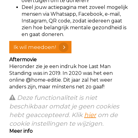
overtuigen om te doneren!
Deel jouw actiepagina met zoveel mogelijk
mensen via Whatsapp, Facebook, e-mail,
Instagram, QR code, zodat iedereen gaat
zien hoe belangrijk mentale gezondheid is
en gaat doneren.
Ik wil meedoen!
Aftermovie
Hieronder zie je een indruk hoe Last Man
Standing was in 2019. In 2020 was het een
online @home-editie. Dit jaar zal het weer
anders zijn, maar mínstens net zo gaaf!
Deze functionaliteit is niet
beschikbaar omdat je geen cookies
hebt geaccepteerd. Klik
hier
om de
cookie instellingen te wijzigen.
Meer info