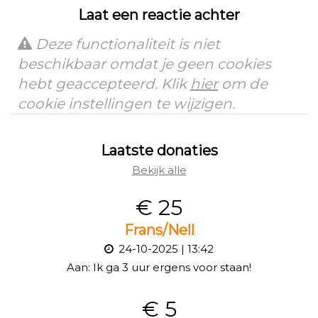
Laat een reactie achter
Deze functionaliteit is niet
beschikbaar omdat je geen cookies
hebt geaccepteerd. Klik
hier
om de
cookie instellingen te wijzigen.
Laatste donaties
Bekijk alle
€ 25
Frans/Nell
24-10-2025 | 13:42
Aan:
Ik ga 3 uur ergens voor staan!
€ 5