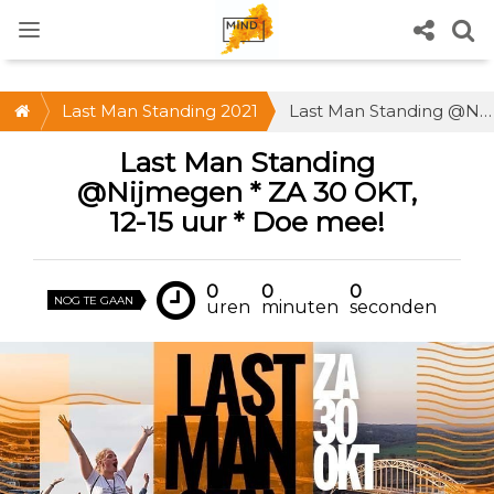
Last Man Standing 2021
Last Man Standing @Nijmegen * ZA 30 OKT, 12-15 uur * Doe mee!
Last Man Standing
@Nijmegen * ZA 30 OKT,
12-15 uur * Doe mee!
0
0
0
NOG TE GAAN
uren
minuten
seconden