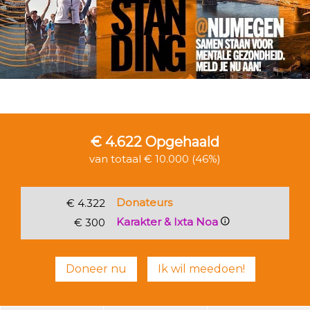
€ 4.622
Opgehaald
van totaal € 10.000 (46%)
Donateurs
€ 4.322
Karakter & Ixta Noa
€ 300
Doneer nu
Ik wil meedoen!