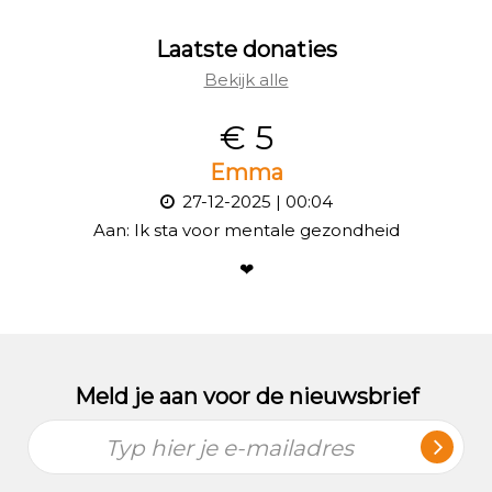
Meer info
Veelgestelde vragen
Laatste donaties
Tips voor een fondsenwervend succes
Bekijk alle
Deelnemersvoorwaarden
€ 5
Emma
27-12-2025 | 00:04
Aan:
Ik sta voor mentale gezondheid
❤
Meld je aan voor de nieuwsbrief
Typ hier je e-mailadres