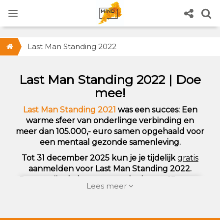
Last Man Standing 2022
Last Man Standing 2022 | Doe
mee!
Last Man Standing 2021
was een succes: Een
warme sfeer van onderlinge verbinding en
meer dan 105.000,- euro samen opgehaald voor
een mentaal gezonde samenleving.
Tot 31 december 2025 kun je je tijdelijk
gratis
aanmelden voor Last Man Standing 2022.
Daarna zijn de kosten voor deelname 15,- euro
Lees meer
per persoon.
Meld je nu aan!
LET OP: Vul bij "Tot wanneer loopt jouw actie"
voor nu even 01-01-2026 in!
Zodra de nieuwe