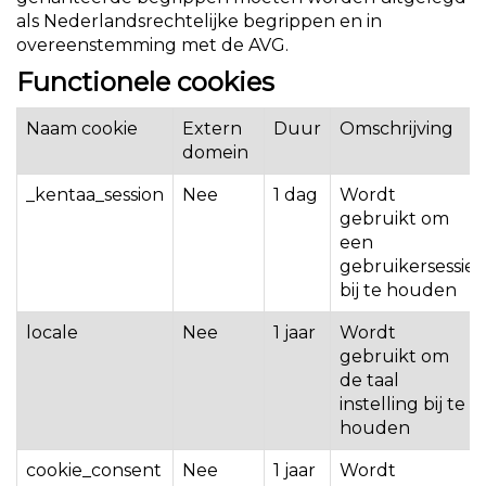
als Nederlandsrechtelijke begrippen en in
overeenstemming met de AVG.
Functionele cookies
Naam cookie
Extern
Duur
Omschrijving
domein
_kentaa_session
Nee
1 dag
Wordt
gebruikt om
een
gebruikersessie
bij te houden
locale
Nee
1 jaar
Wordt
gebruikt om
de taal
instelling bij te
houden
cookie_consent
Nee
1 jaar
Wordt