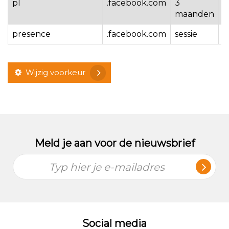
pl
.facebook.com
3
O
maanden
presence
.facebook.com
sessie
O
Wijzig voorkeur
Meld je aan voor de nieuwsbrief
Typ hier je e-mailadres
Social media