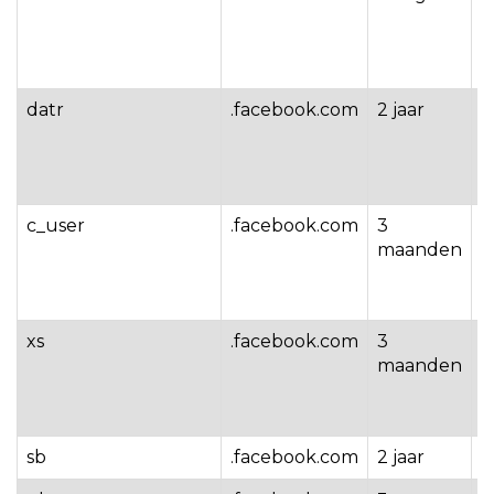
o
b
b
datr
.facebook.com
2 jaar
W
o
t
e
c_user
.facebook.com
3
W
maanden
o
g
h
xs
.facebook.com
3
W
maanden
o
g
h
sb
.facebook.com
2 jaar
O