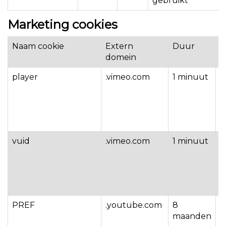
gebruikt
Marketing cookies
Naam cookie
Extern
Duur
O
domein
player
.vimeo.com
1 minuut
W
o
v
p
h
vuid
.vimeo.com
1 minuut
W
o
b
v
v
PREF
.youtube.com
8
W
maanden
o