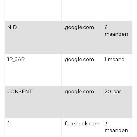
Y
g
g
NID
.google.com
6
W
maanden
o
a
t
1P_JAR
.google.com
1 maand
W
o
a
t
CONSENT
.google.com
20 jaar
W
o
v
h
fr
.facebook.com
3
W
maanden
o