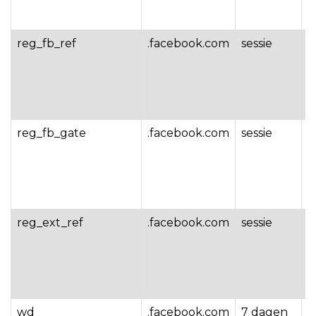
a
t
reg_fb_ref
.facebook.com
sessie
W
o
b
F
b
reg_fb_gate
.facebook.com
sessie
W
o
b
F
b
reg_ext_ref
.facebook.com
sessie
W
o
b
n
b
wd
.facebook.com
7 dagen
W