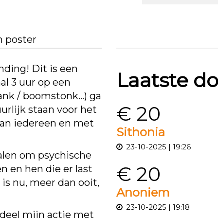
 poster
nding! Dit is een
Laatste do
l 3 uur op een
bank / boomstonk...) ga
€ 20
uurlijk staan voor het
van iedereen en met
Sithonia
23-10-2025 | 19:26
halen om psychische
€ 20
 en hen die er last
is nu, meer dan ooit,
Anoniem
23-10-2025 | 19:18
 deel mijn actie met