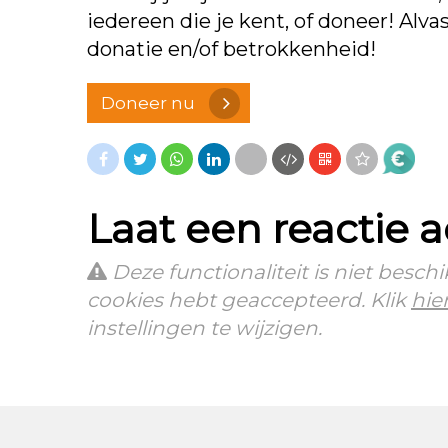
iedereen die je kent, of doneer! Alva
donatie en/of betrokkenheid!
Doneer nu
Laat een reactie 
Deze functionaliteit is niet besc
cookies hebt geaccepteerd. Klik
hie
instellingen te wijzigen.