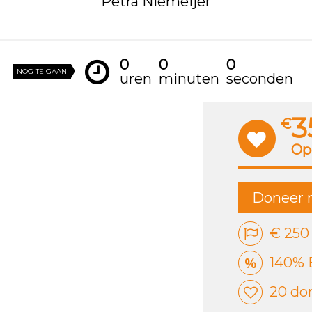
Petra Niemeijer
0
0
0
NOG TE GAAN
uren
minuten
seconden
3
€
Op
Doneer 
€ 250
140% 
20 do