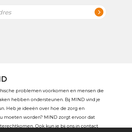
dres
ND
chische problemen voorkomen en mensen die
ken hebben ondersteunen. Bij MIND vind je
teun. Heb je ideeën over hoe de zorg en
ou moeten worden? MIND zorgt ervoor dat
 terechtkomen. Ook kun je bij ons in contact