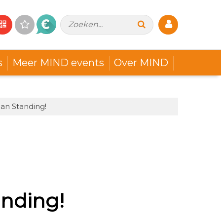
Zoeken...
s
Meer MIND events
Over MIND
an Standing!
anding!