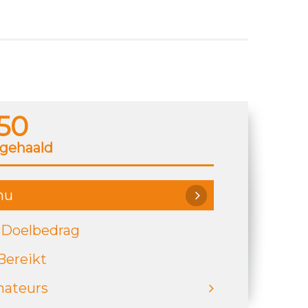
50
gehaald
nu
 Doelbedrag
Bereikt
nateurs