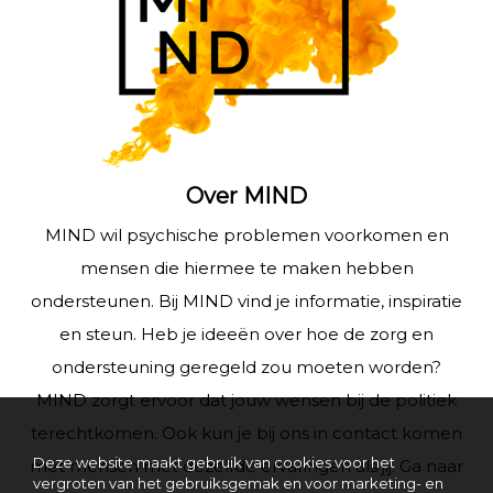
Over MIND
MIND wil psychische problemen voorkomen en
mensen die hiermee te maken hebben
ondersteunen. Bij MIND vind je informatie, inspiratie
en steun. Heb je ideeën over hoe de zorg en
ondersteuning geregeld zou moeten worden?
MIND zorgt ervoor dat jouw wensen bij de politiek
terechtkomen. Ook kun je bij ons in contact komen
Deze website maakt gebruik van cookies voor het
met mensen met dezelfde ervaringen als jij. Ga naar
vergroten van het gebruiksgemak en voor marketing- en