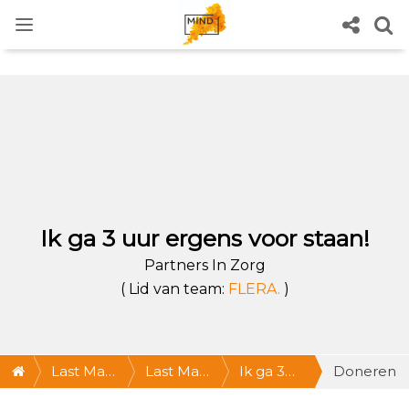
Ik ga 3 uur ergens voor staan!
Partners In Zorg
( Lid van team:
FLERA.
)
Last Man
Last Man
Ik ga 3
Doneren
Standing
Standing
uur