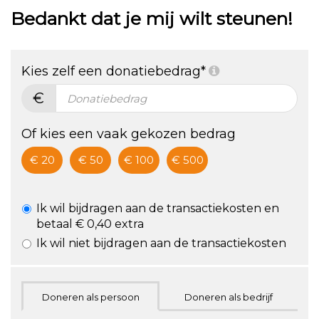
Bedankt dat je mij wilt steunen!
2021
@Nijmegen
ergens
* ZA 30
voor
Kies zelf een donatiebedrag*
OKT, 12-
staan!
€
15 uur *
Doe
Of kies een vaak gekozen bedrag
mee!
€ 20
€ 50
€ 100
€ 500
Ik wil bijdragen aan de transactiekosten en
betaal € 0,40 extra
Ik wil niet bijdragen aan de transactiekosten
Doneren als persoon
Doneren als bedrijf