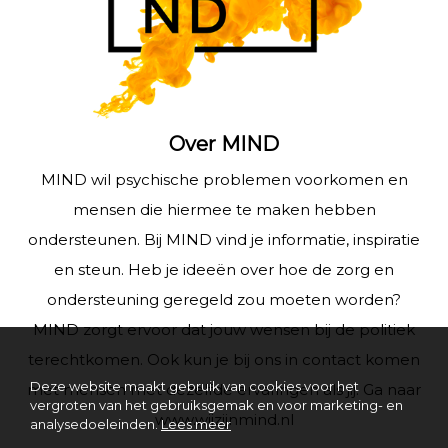
Over MIND
MIND wil psychische problemen voorkomen en
mensen die hiermee te maken hebben
ondersteunen. Bij MIND vind je informatie, inspiratie
en steun. Heb je ideeën over hoe de zorg en
ondersteuning geregeld zou moeten worden?
MIND zorgt ervoor dat jouw wensen bij de politiek
terechtkomen. Ook kun je bij ons in contact komen
Deze website maakt gebruik van cookies voor het
met mensen met dezelfde ervaringen als jij. Ga naar
vergroten van het gebruiksgemak en voor marketing- en
www.wijzijnmind.nl
analysedoeleinden.
Lees meer