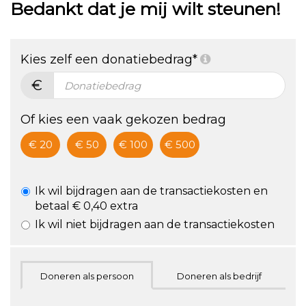
Bedankt dat je mij wilt steunen!
2022
gezondheid
Kies zelf een donatiebedrag*
€
Of kies een vaak gekozen bedrag
€ 20
€ 50
€ 100
€ 500
Ik wil bijdragen aan de transactiekosten en
betaal € 0,40 extra
Ik wil niet bijdragen aan de transactiekosten
Doneren als persoon
Doneren als bedrijf