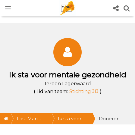
Ik sta voor mentale gezondheid
Jeroen Lagerwaard
( Lid van team:
Stichting JIJ
)
Last Man
Ik sta voor
Doneren
Standing
mentale