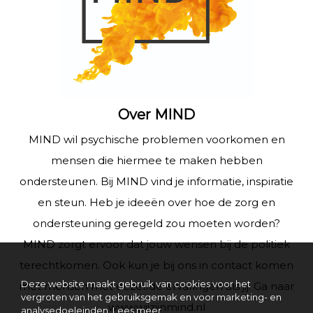
Over MIND
MIND wil psychische problemen voorkomen en
mensen die hiermee te maken hebben
ondersteunen. Bij MIND vind je informatie, inspiratie
en steun. Heb je ideeën over hoe de zorg en
ondersteuning geregeld zou moeten worden?
MIND zorgt ervoor dat jouw wensen bij de politiek
terechtkomen. Ook kun je bij ons in contact komen
Deze website maakt gebruik van cookies voor het
met mensen met dezelfde ervaringen als jij. Ga naar
vergroten van het gebruiksgemak en voor marketing- en
www.wijzijnmind.nl
analysedoeleinden.
Lees meer