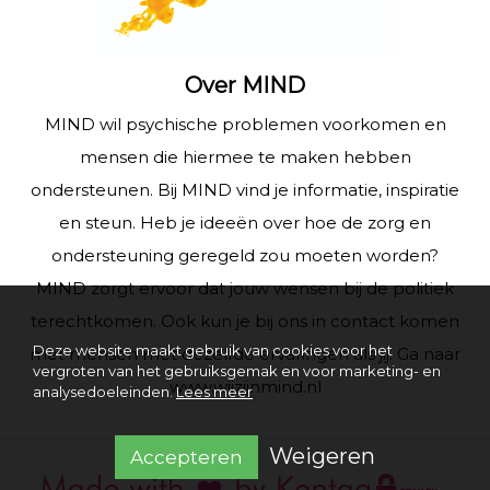
Over MIND
MIND wil psychische problemen voorkomen en
mensen die hiermee te maken hebben
ondersteunen. Bij MIND vind je informatie, inspiratie
en steun. Heb je ideeën over hoe de zorg en
ondersteuning geregeld zou moeten worden?
MIND zorgt ervoor dat jouw wensen bij de politiek
terechtkomen. Ook kun je bij ons in contact komen
Deze website maakt gebruik van cookies voor het
met mensen met dezelfde ervaringen als jij. Ga naar
vergroten van het gebruiksgemak en voor marketing- en
www.wijzijnmind.nl
analysedoeleinden.
Lees meer
Weigeren
Accepteren