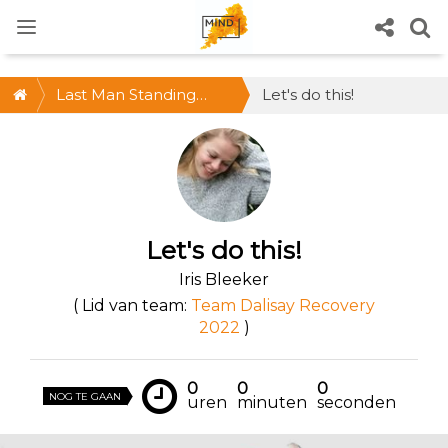
Last Man Standing
Let's do this!
2022
Let's do this!
Iris Bleeker
( Lid van team:
Team Dalisay Recovery
2022
)
0
0
0
NOG TE GAAN
uren
minuten
seconden