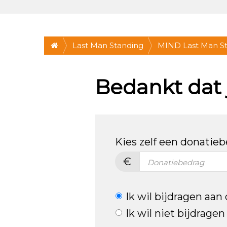
Last Man Standing
MIND Last Man St
vétste challenge! 
Bedankt dat j
Utrecht
Kies zelf een donatie
€
Ik wil bijdragen aan
Ik wil niet bijdrage