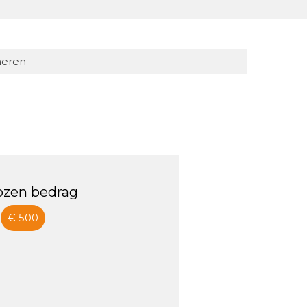
eren
ozen bedrag
€ 500