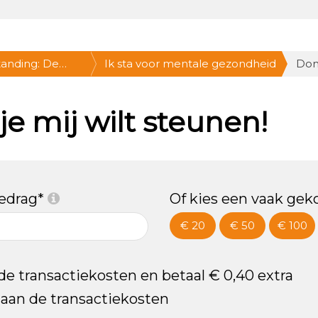
anding: De
Ik sta voor mentale gezondheid
Don
ZA 24/9, hartje
e mij wilt steunen!
bedrag*
Of kies een vaak gek
€ 20
€ 50
€ 100
 de transactiekosten en betaal € 0,40 extra
n aan de transactiekosten