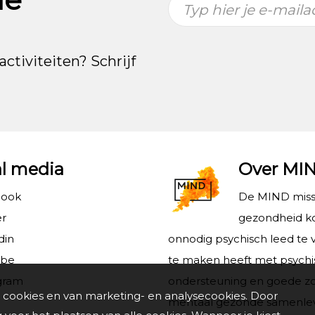
Typ hier je e-maila
activiteiten? Schrijf
al media
Over MI
book
De MIND missi
er
gezondheid ko
din
onnodig psychisch leed te 
ube
te maken heeft met psychi
gram
ondersteuning en goede zo
 cookies en van marketing- en analysecookies. Door
mentaal gezonde samenlevin