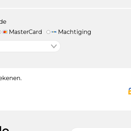
de
MasterCard
Machtiging
ekenen.
de