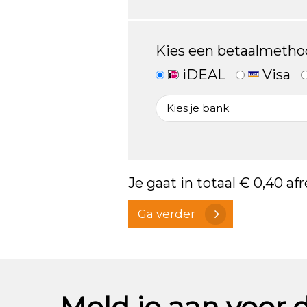
Kies een betaalmetho
iDEAL
Visa
Je gaat in totaal
€ 0,40
afr
Ga verder
Meld je aan voor 