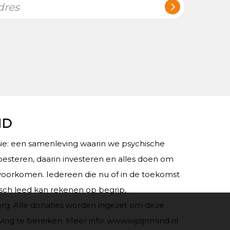
dres
ND
e: een samenleving waarin we psychische
esteren, daarin investeren en alles doen om
voorkomen. Iedereen die nu of in de toekomst
sch leed kan rekenen op begrip,
rg. Alle donaties worden ingezet om deze
g te bereiken. Meer info: www.wijzijnmind.nl