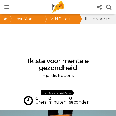
Last Man
MIND Last
Ik sta voor mentale gezondheid
Standing
Man
Standing: De
vétste
challenge! ZA
Ik sta voor mentale
24/9, hartje
gezondheid
Utrecht
Hjördis Ebbens
HET IS BIJNA ZOVER...
0
0
0
uren
minuten
seconden