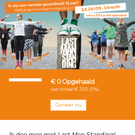
€ 0
Opgehaald
van totaal € 300 (0%)
Doneer nu
Ik doe mee met Last Man Standing!