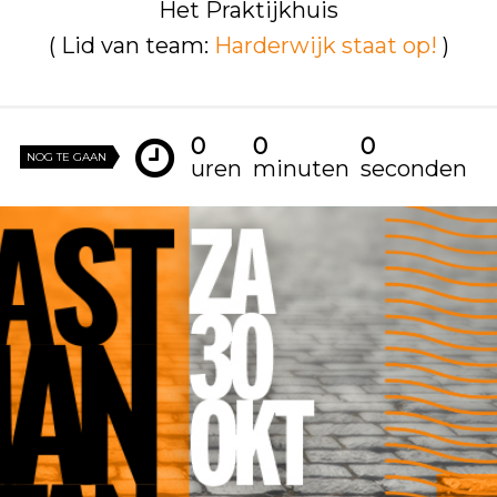
Het Praktijkhuis
( Lid van team:
Harderwijk staat op!
)
0
0
0
NOG TE GAAN
uren
minuten
seconden