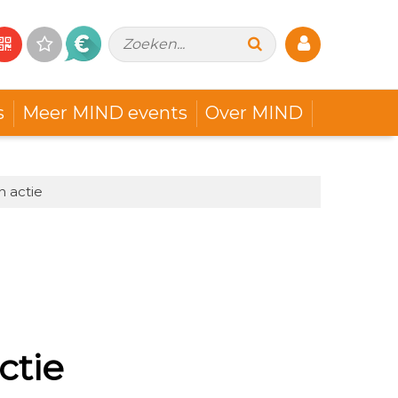
Zoeken...
s
Meer MIND events
Over MIND
n actie
ctie