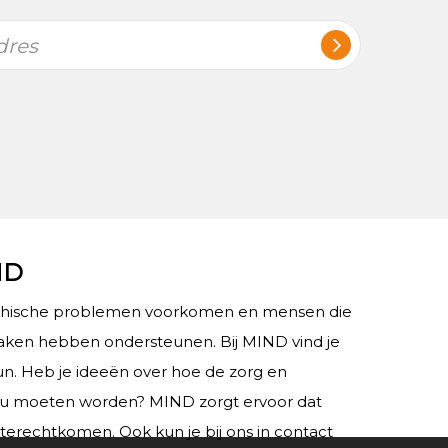
dres
ND
chische problemen voorkomen en mensen die
ken hebben ondersteunen. Bij MIND vind je
teun. Heb je ideeën over hoe de zorg en
ou moeten worden? MIND zorgt ervoor dat
 terechtkomen. Ook kun je bij ons in contact