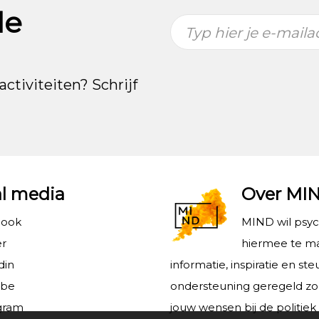
de
Typ hier je e-maila
activiteiten? Schrijf
al media
Over MI
book
MIND wil psy
er
hiermee te ma
din
informatie, inspiratie en s
ube
ondersteuning geregeld z
gram
jouw wensen bij de politiek