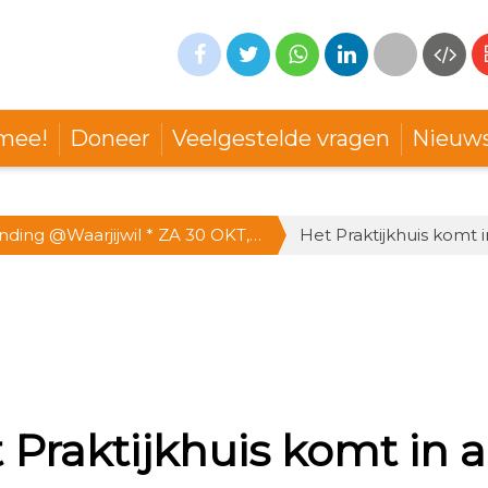
mee!
Doneer
Veelgestelde vragen
Nieuw
nding @Waarjijwil * ZA 30 OKT,
Het Praktijkhuis komt i
Doe mee!
 Praktijkhuis komt in a