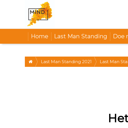
Home
Last Man Standing
Doe 
Last Man Standing 2021
Last Man Sta
12-15 uur * 
Het