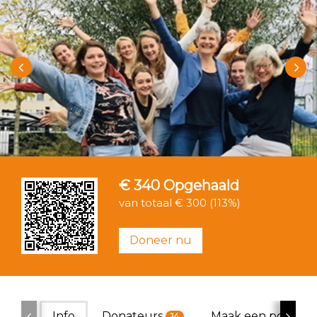
€ 340
Opgehaald
van totaal € 300 (113%)
Doneer nu
Info
Donateurs
Maak een poster
14