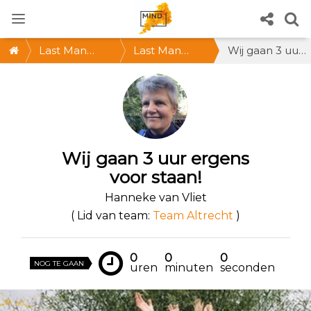
Last Man
Last Man
Wij gaan 3 uur ergens voor staan!
Standing 2021
Standing
@Utrecht *
ZA 30 OKT,
12-15 uur *
Wij gaan 3 uur ergens
voor staan!
Doe mee!
Hanneke van Vliet
( Lid van team:
Team Altrecht
)
0
0
0
NOG TE GAAN
uren
minuten
seconden