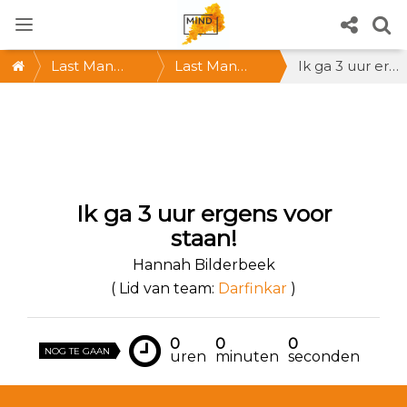
Last Man
Last Man
Ik ga 3 uur ergens voor staan!
Standing 2021
Standing
@Amsterdam
* ZA 30 OKT
2021, 12-15 uur
Ik ga 3 uur ergens voor
* Doe mee!
staan!
Hannah Bilderbeek
( Lid van team:
Darfinkar
)
0
0
0
NOG TE GAAN
uren
minuten
seconden