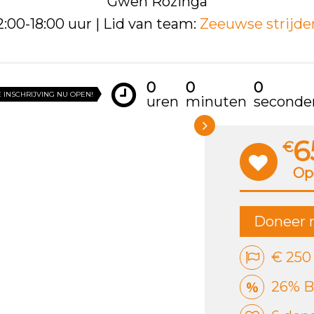
Gwen Rozinga
12:00-18:00 uur | Lid van team:
Zeeuwse strijde
0
0
0
 INSCHRIJVING NU OPEN!
uren
minuten
seconde
6
€
Op
Doneer 
€ 250
26% B