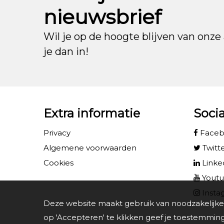
nieuwsbrief
Wil je op de hoogte blijven van onze 
je dan in!
Extra informatie
Soci
Privacy
Face
Algemene voorwaarden
Twitt
Cookies
Linke
Yout
Insta
Deze website maakt gebruik van noodzakelijke
op 'Accepteren' te klikken geef je toestemming 