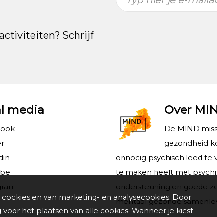
activiteiten? Schrijf
al media
Over MI
book
De MIND missi
er
gezondheid ko
din
onnodig psychisch leed te 
ube
te maken heeft met psychi
gram
ondersteuning en goede zo
 cookies en van marketing- en analysecookies. Door
mentaal gezonde samenlevin
voor het plaatsen van alle cookies. Wanneer je kiest