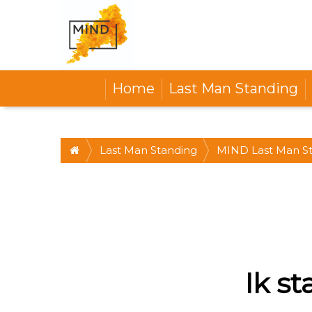
Home
Last Man Standing
Last Man Standing
MIND Last Man St
challenge! ZA 24/9
Ik s