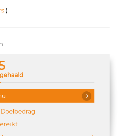
rs
)
n
5
gehaald
nu
 Doelbedrag
ereikt