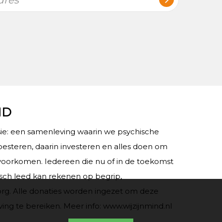
ND
e: een samenleving waarin we psychische
esteren, daarin investeren en alles doen om
voorkomen. Iedereen die nu of in de toekomst
sch leed kan rekenen op begrip,
rg. Alle donaties worden ingezet om deze
g te bereiken. Meer info: www.wijzijnmind.nl