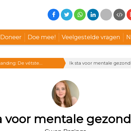
Doneer
Doe mee!
Veelgestelde vragen
N
anding: De vétste
Ik sta voor mentale gezond
, hartje Utrecht
ta voor mentale gezond