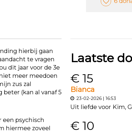
6 don
nding hierbij gaan
Laatste do
 aandacht te vragen
u dit jaar voor de 3e
€ 15
r niet meer meedoen
mijn zus zal
Bianca
beter (kan al vanaf 5
23-02-2026 | 16:53
Uit liefde voor Kim, 
oor een psychisch
€ 10
om hiermee zoveel