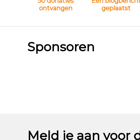
50 donaties
Een blogberich
ontvangen
geplaatst
Sponsoren
Meld je aan voor 