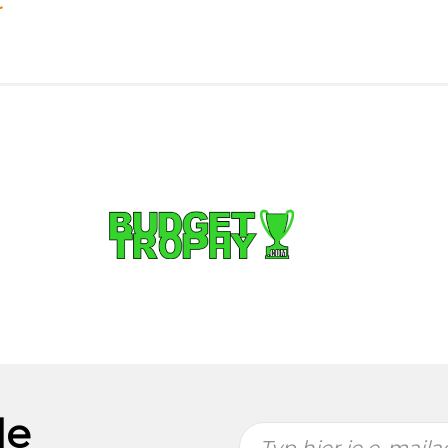
t
de
Typ hier je e-maila