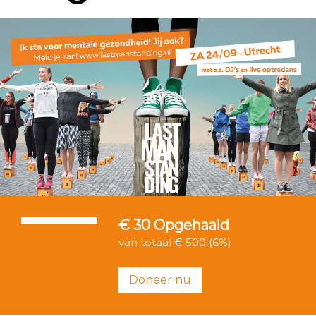
€ 30
Opgehaald
van totaal € 500 (6%)
Doneer nu