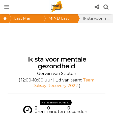
Last Man
MIND Last
Ik sta voor mentale gezondheid
Standing
Man
Standing: De
vétste
challenge! ZA
Ik sta voor mentale
24/9, hartje
gezondheid
Utrecht
Gerwin van Straten
( 12:00-18:00 uur | Lid van team:
Team
Dalisay Recovery 2022
)
HET IS BIJNA ZOVER...
0
0
0
uren
minuten
seconden