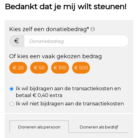
Bedankt dat je mij wilt steunen!
2022
staan voor de
mentale
Kies zelf een donatiebedrag*
gezondheid
€
Of kies een vaak gekozen bedrag
€ 20
€ 50
€ 100
€ 500
Ik wil bijdragen aan de transactiekosten en
betaal € 0,40 extra
Ik wil niet bijdragen aan de transactiekosten
Doneren als persoon
Doneren als bedrijf