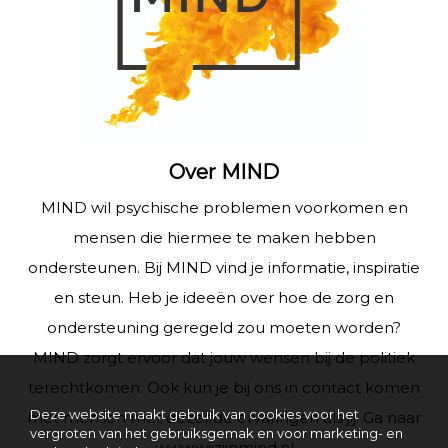
Over MIND
MIND wil psychische problemen voorkomen en
mensen die hiermee te maken hebben
ondersteunen. Bij MIND vind je informatie, inspiratie
en steun. Heb je ideeën over hoe de zorg en
ondersteuning geregeld zou moeten worden?
MIND zorgt ervoor dat jouw wensen bij de politiek
terechtkomen. Ook kun je bij ons in contact komen
Deze website maakt gebruik van cookies voor het
met mensen met dezelfde ervaringen als jij. Ga naar
vergroten van het gebruiksgemak en voor marketing- en
www.wijzijnmind.nl