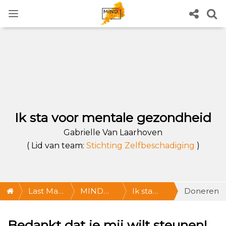
Ik sta voor mentale gezondheid
Gabrielle Van Laarhoven
( Lid van team:
Stichting Zelfbeschadiging
)
Last Man
MIND
Ik sta
Doneren
Standing
Last Man
voor
Bedankt dat je mij wilt steunen!