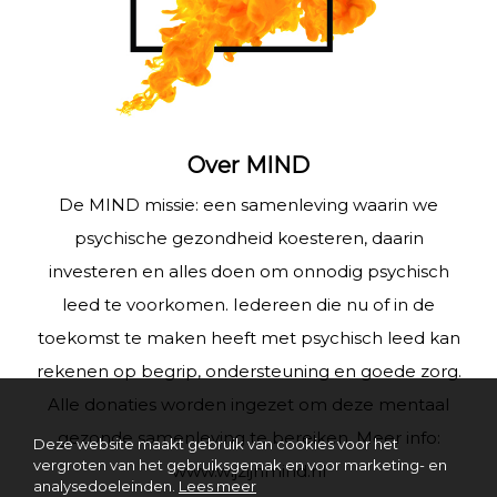
Over MIND
De MIND missie: een samenleving waarin we
psychische gezondheid koesteren, daarin
investeren en alles doen om onnodig psychisch
leed te voorkomen. Iedereen die nu of in de
toekomst te maken heeft met psychisch leed kan
rekenen op begrip, ondersteuning en goede zorg.
Alle donaties worden ingezet om deze mentaal
gezonde samenleving te bereiken. Meer info:
Deze website maakt gebruik van cookies voor het
vergroten van het gebruiksgemak en voor marketing- en
www.wijzijnmind.nl
analysedoeleinden.
Lees meer