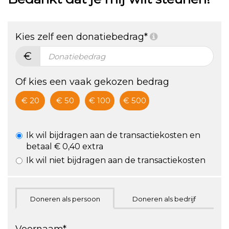
Standing:
mentale
De vétste
gezondheid
Kies zelf een donatiebedrag*
challenge!
€
ZA 24/9,
hartje
Of kies een vaak gekozen bedrag
Utrecht
€ 20
€ 50
€ 100
€ 500
Ik wil bijdragen aan de transactiekosten en
betaal € 0,40 extra
Ik wil niet bijdragen aan de transactiekosten
Doneren als persoon
Doneren als bedrijf