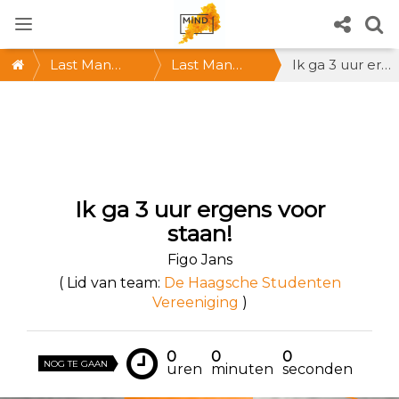
Last Man
Last Man
Ik ga 3 uur ergens voor staan!
Standing 2021
Standing
@Waarjijwil *
ZA 30 OKT,
12-15 uur *
Ik ga 3 uur ergens voor
Doe mee!
staan!
Figo Jans
( Lid van team:
De Haagsche Studenten
Vereeniging
)
0
0
0
NOG TE GAAN
uren
minuten
seconden