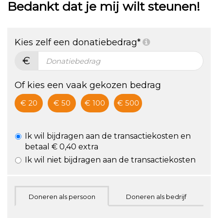
Bedankt dat je mij wilt steunen!
2022
gezondheid
Kies zelf een donatiebedrag*
€
Of kies een vaak gekozen bedrag
€ 20
€ 50
€ 100
€ 500
Ik wil bijdragen aan de transactiekosten en
betaal € 0,40 extra
Ik wil niet bijdragen aan de transactiekosten
Doneren als persoon
Doneren als bedrijf