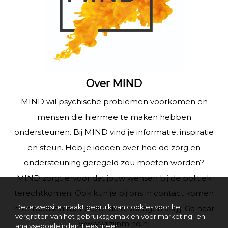
Over MIND
MIND wil psychische problemen voorkomen en
mensen die hiermee te maken hebben
ondersteunen. Bij MIND vind je informatie, inspiratie
en steun. Heb je ideeën over hoe de zorg en
ondersteuning geregeld zou moeten worden?
MIND zorgt ervoor dat jouw wensen bij de politiek
terechtkomen. Ook kun je bij ons in contact komen
Deze website maakt gebruik van cookies voor het
met mensen met dezelfde ervaringen als jij. Ga naar
vergroten van het gebruiksgemak en voor marketing- en
www.wijzijnmind.nl
analysedoeleinden.
Lees meer