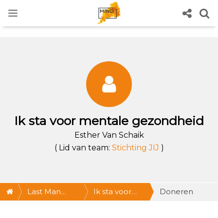
Ik sta voor mentale gezondheid
Esther Van Schaik
( Lid van team:
Stichting JIJ
)
Last Man
Ik sta voor
Doneren
Standing
mentale