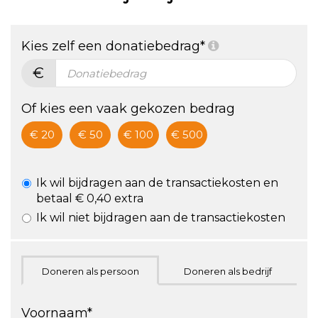
De vétste
gezondheid
Kies zelf een donatiebedrag*
challenge!
€
ZA 24/9,
hartje
Of kies een vaak gekozen bedrag
Utrecht
€ 20
€ 50
€ 100
€ 500
Ik wil bijdragen aan de transactiekosten en
betaal € 0,40 extra
Ik wil niet bijdragen aan de transactiekosten
Doneren als persoon
Doneren als bedrijf
Voornaam*