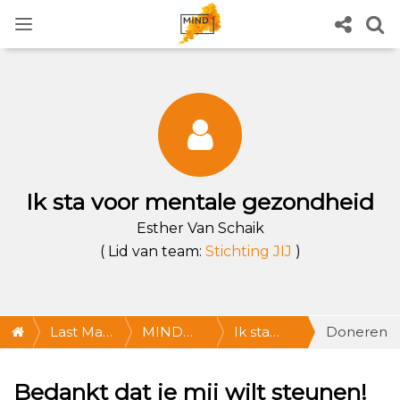
Ik sta voor mentale gezondheid
Esther Van Schaik
( Lid van team:
Stichting JIJ
)
Last Man
MIND
Ik sta
Doneren
Standing
Last Man
voor
Bedankt dat je mij wilt steunen!
Standing:
mentale