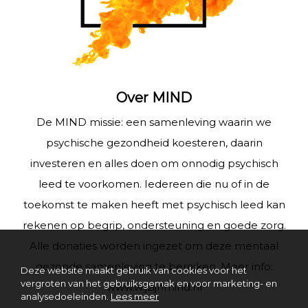
Over MIND
De MIND missie: een samenleving waarin we
psychische gezondheid koesteren, daarin
investeren en alles doen om onnodig psychisch
leed te voorkomen. Iedereen die nu of in de
toekomst te maken heeft met psychisch leed kan
rekenen op begrip, ondersteuning en goede zorg.
Alle donaties worden ingezet om deze mentaal
gezonde samenleving te bereiken. Meer info:
Deze website maakt gebruik van cookies voor het
vergroten van het gebruiksgemak en voor marketing- en
www.wijzijnmind.nl
analysedoeleinden.
Lees meer