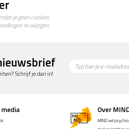
er
omdat je geen cookies
tellingen te wijzigen.
nieuwsbrief
Typ hier je e-mailadres
iten? Schrijf je dan in!
l media
Over MIN
ok
MIND wil psychi