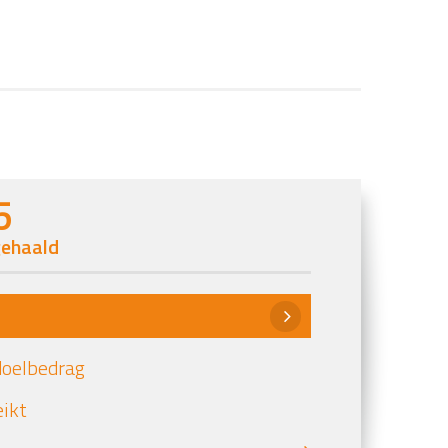
5
ehaald
u
doelbedrag
eikt