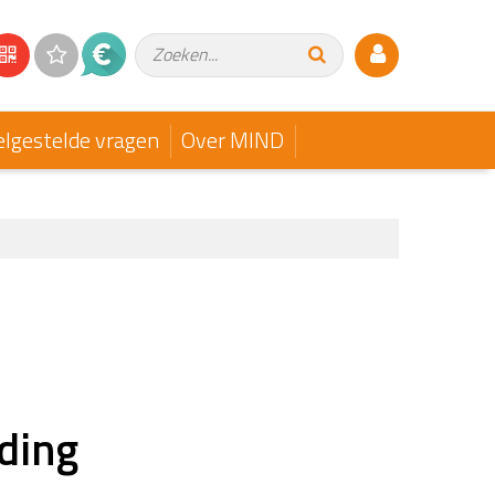
Zoeken...
elgestelde vragen
Over MIND
ding