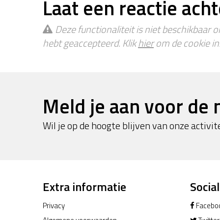
Laat een reactie acht
Deze functionaliteit is niet beschikbaar 
hebt geaccepteerd. Klik
hier
om de cookie ins
Meld je aan voor de 
Wil je op de hoogte blijven van onze activite
Extra informatie
Socia
Privacy
Facebo