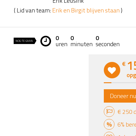
Erik Leusink
( Lid van team:
Erik en Birgit blijven staan
)
0
0
0
NOG TE GAAN
uren
minuten
seconden
1
€
opg
Doneer n
€ 250 
6% ber