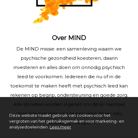
Over MIND
De MIND missie: een samenleving waarin we
psychische gezondheid koesteren, daarin
investeren en alles doen om onnodig psychisch
leed te voorkomen. Iedereen die nu of in de
toekomst te maken heeft met psychisch leed kan
rekenen op begrip, ondersteuning en goede zorg.
Alle donaties worden ingezet om deze mentaal
gezonde samenleving te bereiken. Meer info:
Deze website maakt gebruik van cookies voor het
vergroten van het gebruiksgemak en voor marketing- en
www.wijzijnmind.nl
analysedoeleinden.
Lees meer