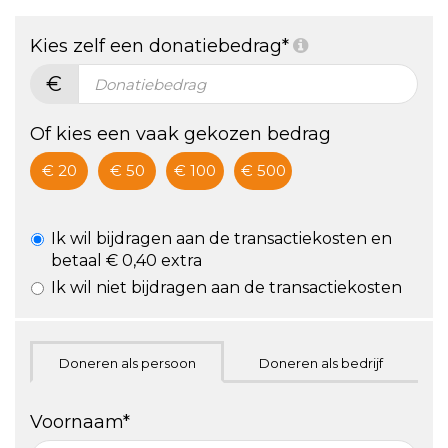
De vétste
gezondheid
Kies zelf een donatiebedrag*
challenge!
€
ZA 24/9,
hartje
Of kies een vaak gekozen bedrag
Utrecht
€ 20
€ 50
€ 100
€ 500
Ik wil bijdragen aan de transactiekosten en
betaal € 0,40 extra
Ik wil niet bijdragen aan de transactiekosten
Doneren als persoon
Doneren als bedrijf
Voornaam*