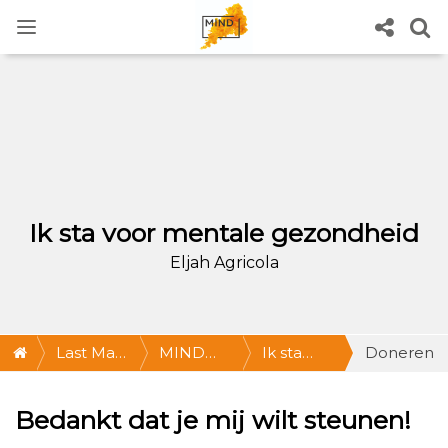
Ik sta voor mentale gezondheid
Eljah Agricola
Last Man
MIND
Ik sta
Doneren
Standing
Last Man
voor
Bedankt dat je mij wilt steunen!
Standing:
mentale