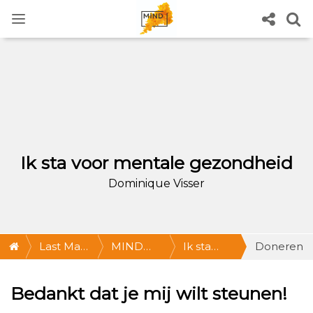
Ik sta voor mentale gezondheid
Dominique Visser
Last Man
MIND
Ik sta
Doneren
Standing
Last Man
voor
Bedankt dat je mij wilt steunen!
Standing:
mentale