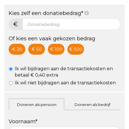
De vétste
gezondheid
Kies zelf een donatiebedrag*
challenge!
€
ZA 24/9,
hartje
Of kies een vaak gekozen bedrag
Utrecht
€ 20
€ 50
€ 100
€ 500
Ik wil bijdragen aan de transactiekosten en
betaal € 0,40 extra
Ik wil niet bijdragen aan de transactiekosten
Doneren als persoon
Doneren als bedrijf
Voornaam*