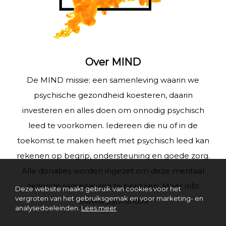
Over MIND
De MIND missie: een samenleving waarin we
psychische gezondheid koesteren, daarin
investeren en alles doen om onnodig psychisch
leed te voorkomen. Iedereen die nu of in de
toekomst te maken heeft met psychisch leed kan
rekenen op begrip, ondersteuning en goede zorg.
Alle donaties worden ingezet om deze mentaal
gezonde samenleving te bereiken. Meer info:
Deze website maakt gebruik van cookies voor het
vergroten van het gebruiksgemak en voor marketing- en
www.wijzijnmind.nl
analysedoeleinden.
Lees meer