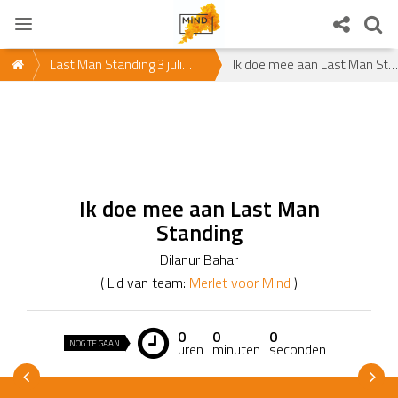
Last Man Standing 3 juli
Ik doe mee aan Last Man Standing
2021
Ik doe mee aan Last Man
Standing
Dilanur Bahar
( Lid van team:
Merlet voor Mind
)
0
0
0
NOG TE GAAN
uren
minuten
seconden