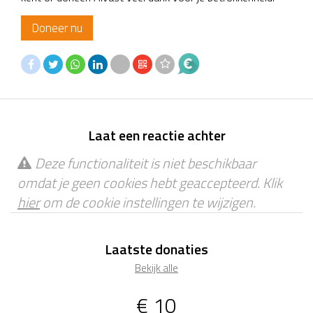
Doneer nu
Laat een reactie achter
Deze functionaliteit is niet beschikbaar
omdat je geen cookies hebt geaccepteerd. Klik
hier
om de cookie instellingen te wijzigen.
Laatste donaties
Bekijk alle
€ 10