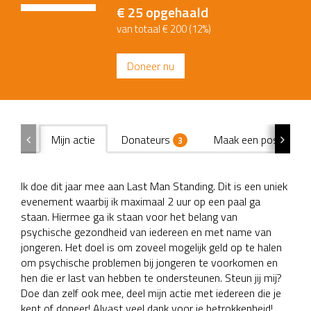
€ 25
opgehaald
van totaal € 200 (12%)
Doneer nu
Mijn actie
Donateurs
Maak een poster
3
Ik doe dit jaar mee aan Last Man Standing. Dit is een uniek
evenement waarbij ik maximaal 2 uur op een paal ga
staan. Hiermee ga ik staan voor het belang van
psychische gezondheid van iedereen en met name van
jongeren. Het doel is om zoveel mogelijk geld op te halen
om psychische problemen bij jongeren te voorkomen en
hen die er last van hebben te ondersteunen. Steun jij mij?
Doe dan zelf ook mee, deel mijn actie met iedereen die je
kent of doneer! Alvast veel dank voor je betrokkenheid!