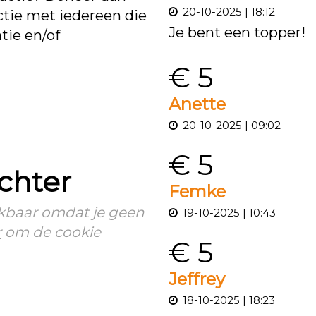
20-10-2025 | 18:12
ctie met iedereen die
Je bent een topper!
tie en/of
€ 5
Anette
20-10-2025 | 09:02
€ 5
achter
Femke
hikbaar omdat je geen
19-10-2025 | 10:43
r
om de cookie
€ 5
Jeffrey
18-10-2025 | 18:23