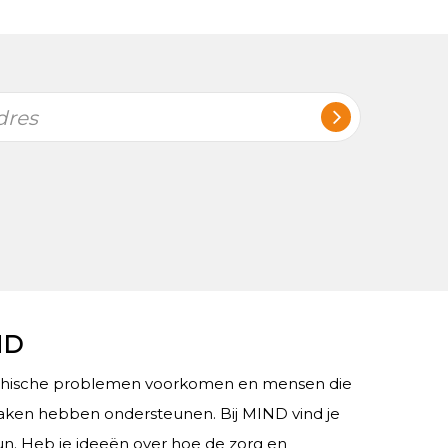
dres
ND
chische problemen voorkomen en mensen die
ken hebben ondersteunen. Bij MIND vind je
teun. Heb je ideeën over hoe de zorg en