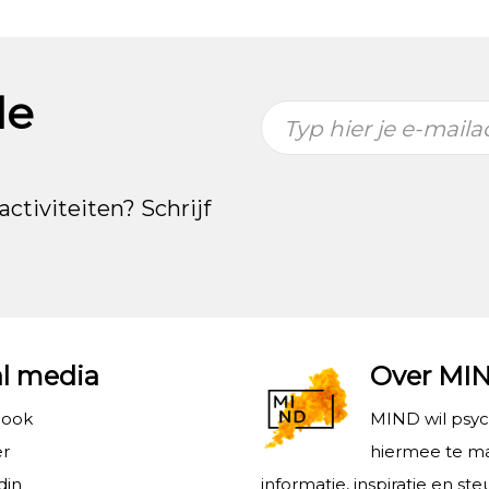
de
Typ hier je e-maila
activiteiten? Schrijf
al media
Over MI
book
MIND wil psy
er
hiermee te ma
din
informatie, inspiratie en s