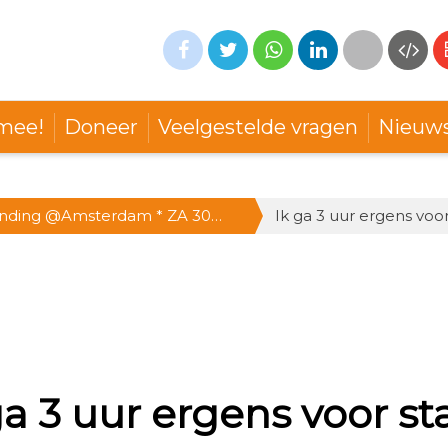
mee!
Doneer
Veelgestelde vragen
Nieuw
anding @Amsterdam * ZA 30
Ik ga 3 uur ergens voor
-15 uur * Doe mee!
ga 3 uur ergens voor st