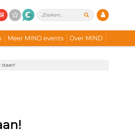
Zoeken...
s
Meer MIND events
Over MIND
 staan!
aan!