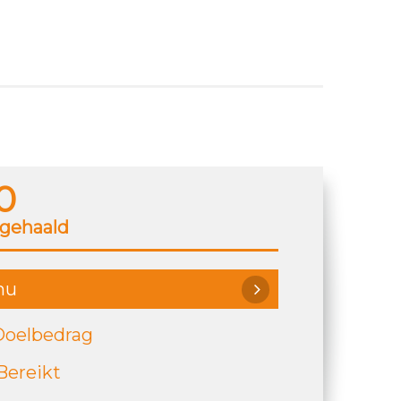
0
gehaald
nu
Doelbedrag
Bereikt