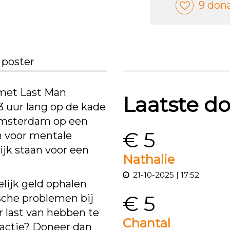
9 don
 poster
 met Last Man
Laatste do
 3 uur lang op de kade
 Amsterdam op een
€ 5
n voor mentale
lijk staan voor een
Nathalie
21-10-2025 | 17:52
lijk geld ophalen
€ 5
sche problemen bij
 last van hebben te
Chantal
 actie? Doneer dan