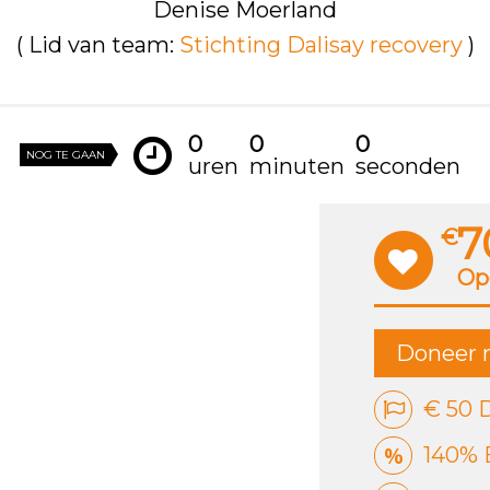
Denise Moerland
( Lid van team:
Stichting Dalisay recovery
)
0
0
0
NOG TE GAAN
uren
minuten
seconden
7
€
Op
Doneer 
€ 50 
140% 