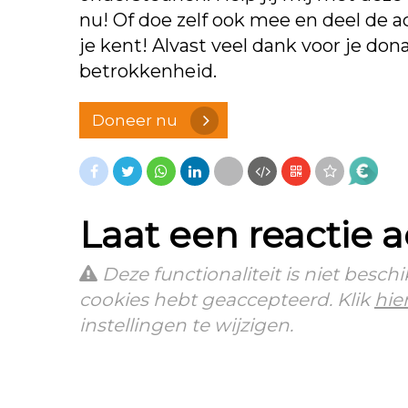
nu! Of doe zelf ook mee en deel de a
je kent! Alvast veel dank voor je dona
betrokkenheid.
Doneer nu
Laat een reactie 
Deze functionaliteit is niet besc
cookies hebt geaccepteerd. Klik
hie
instellingen te wijzigen.