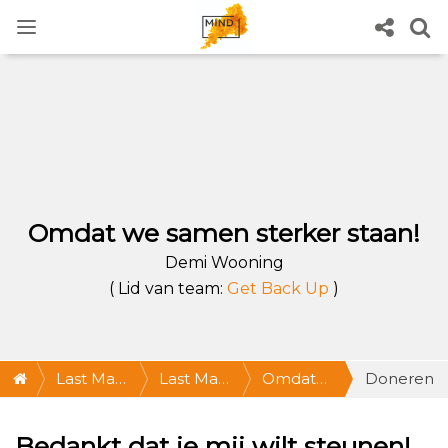
Omdat we samen sterker staan!
Demi Wooning
( Lid van team:
Get Back Up
)
Last Man
Last Man
Omdat
Doneren
Standing
Standing
we
Bedankt dat je mij wilt steunen!