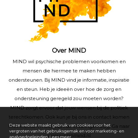
Over MIND
MIND wil psychische problemen voorkomen en
mensen die hiermee te maken hebben
ondersteunen. Bij MIND vind je informatie, inspiratie
en steun. Heb je ideeën over hoe de zorg en
ondersteuning geregeld zou moeten worden?
MIND zorgt ervoor dat jouw wensen bij de politiek
terechtkomen. Ook kun je bij ons in contact komen
Deze website maakt gebruik van cookies voor het
met mensen met dezelfde ervaringen als jij. Ga naar
vergroten van het gebruiksgemak en voor marketing- en
www.wijzijnmind.nl
analysedoeleinden.
Lees meer