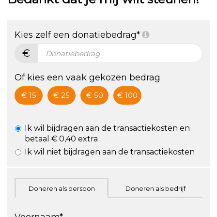
2021
@Waarjijwil
samen
* ZA 30
sterker
Kies zelf een donatiebedrag*
OKT, 12-
staan!
€
15 uur *
Doe
Of kies een vaak gekozen bedrag
mee!
€
15
€
25
€
50
€
100
Ik wil bijdragen aan de transactiekosten en
betaal € 0,40 extra
Ik wil niet bijdragen aan de transactiekosten
Doneren als persoon
Doneren als bedrijf