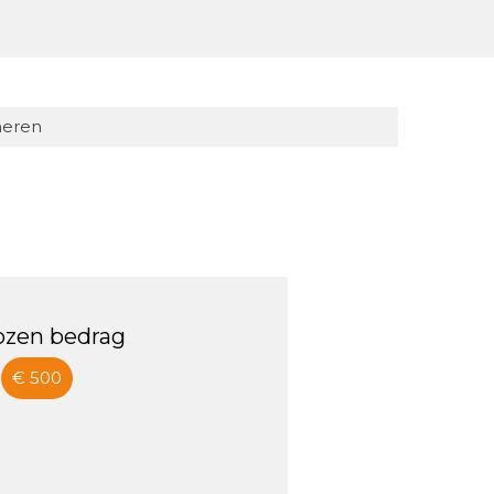
eren
ozen bedrag
€ 500