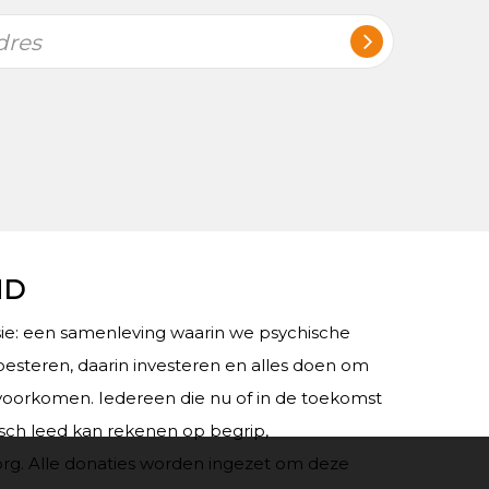
dres
ND
e: een samenleving waarin we psychische
esteren, daarin investeren en alles doen om
voorkomen. Iedereen die nu of in de toekomst
sch leed kan rekenen op begrip,
rg. Alle donaties worden ingezet om deze