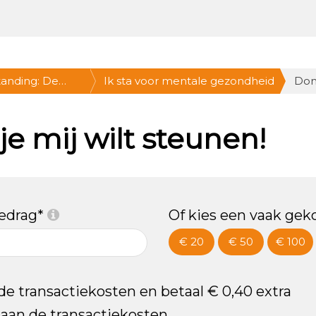
anding: De
Ik sta voor mentale gezondheid
Don
ZA 24/9, hartje
e mij wilt steunen!
bedrag*
Of kies een vaak gek
€ 20
€ 50
€ 100
 de transactiekosten en betaal € 0,40 extra
n aan de transactiekosten