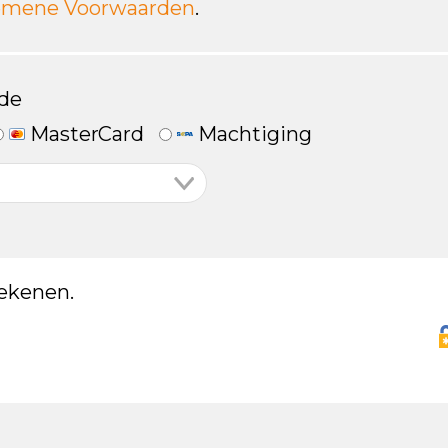
emene Voorwaarden
.
de
MasterCard
Machtiging
ekenen.