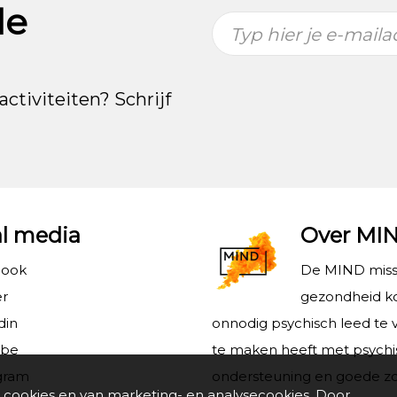
de
Typ hier je e-maila
activiteiten? Schrijf
al media
Over MI
book
De MIND missi
er
gezondheid ko
din
onnodig psychisch leed te 
ube
te maken heeft met psychi
gram
ondersteuning en goede zo
 cookies en van marketing- en analysecookies. Door