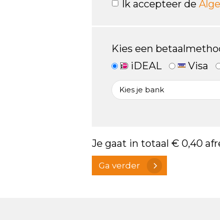
Ik accepteer de
Alg
Kies een betaalmetho
iDEAL
Visa
Je gaat in totaal
€ 0,40
afr
Ga verder