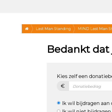
Last Man Standing
MIND Last Man St
vétste challenge! 
Bedankt dat j
Utrecht
Kies zelf een donatie
€
Ik wil bijdragen aan
Ik wil niet bijdrage