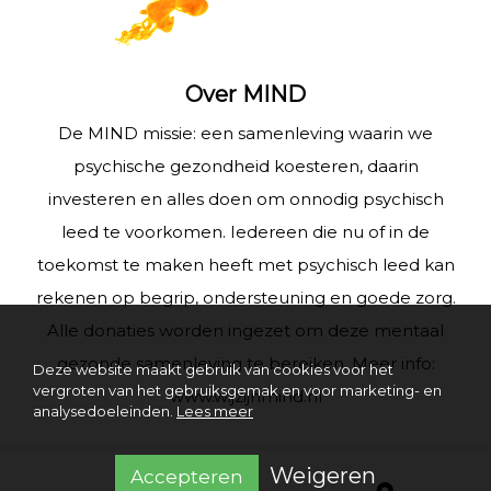
Over MIND
De MIND missie: een samenleving waarin we
psychische gezondheid koesteren, daarin
investeren en alles doen om onnodig psychisch
leed te voorkomen. Iedereen die nu of in de
toekomst te maken heeft met psychisch leed kan
rekenen op begrip, ondersteuning en goede zorg.
Alle donaties worden ingezet om deze mentaal
gezonde samenleving te bereiken. Meer info:
Deze website maakt gebruik van cookies voor het
vergroten van het gebruiksgemak en voor marketing- en
www.wijzijnmind.nl
analysedoeleinden.
Lees meer
Weigeren
Accepteren