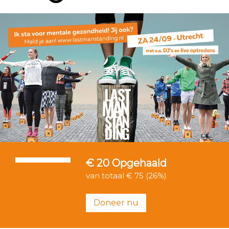
€ 20
Opgehaald
van totaal € 75 (26%)
Doneer nu