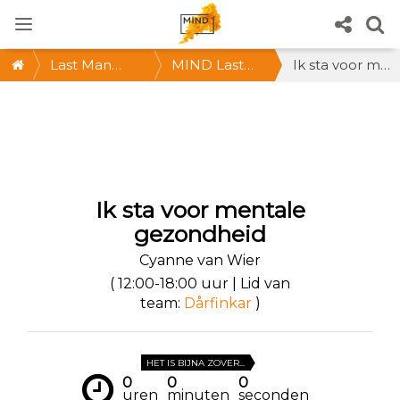
Last Man
MIND Last
Ik sta voor mentale gezondheid
Standing
Man
Standing: De
vétste
challenge! ZA
Ik sta voor mentale
24/9, hartje
gezondheid
Utrecht
Cyanne van Wier
( 12:00-18:00 uur | Lid van
team:
Dårfinkar
)
HET IS BIJNA ZOVER...
0
0
0
uren
minuten
seconden