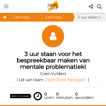
Last Man
Last Man
3 uur staan voor het bespreekbaar maken van mentale problematiek!
Standing 2021
Standing
@Amsterdam
* ZA 30 OKT
2021, 12-15 uur
3 uur staan voor het
bespreekbaar maken van
* Doe mee!
mentale problematiek!
Coen Vulders
( Lid van team:
Open Boek Nijmegen
)
0
0
0
NOG TE GAAN
uren
minuten
seconden