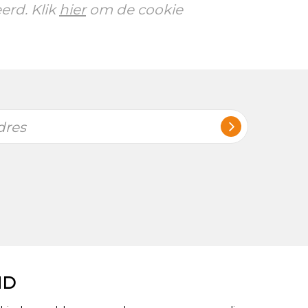
erd. Klik
hier
om de cookie
dres
ND