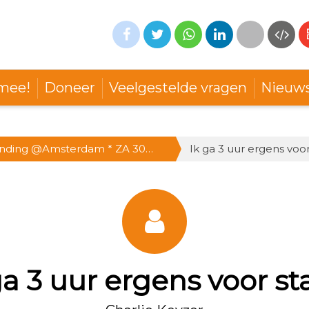
mee!
Doneer
Veelgestelde vragen
Nieuw
anding @Amsterdam * ZA 30
Ik ga 3 uur ergens voor
-15 uur * Doe mee!
ga 3 uur ergens voor st