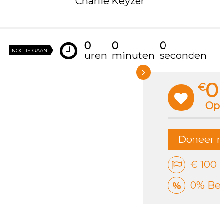
Charlie Keyzer
0
0
0
NOG TE GAAN
uren
minuten
seconden
0
€
Op
Doneer 
€ 100
0% Be