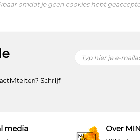
hikbaar omdat je geen cookies hebt geaccepte
de
Typ hier je e-maila
activiteiten? Schrijf
al media
Over MI