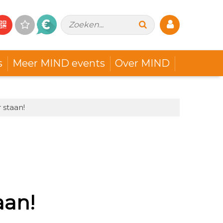
Zoeken...
s
Meer MIND events
Over MIND
 staan!
aan!