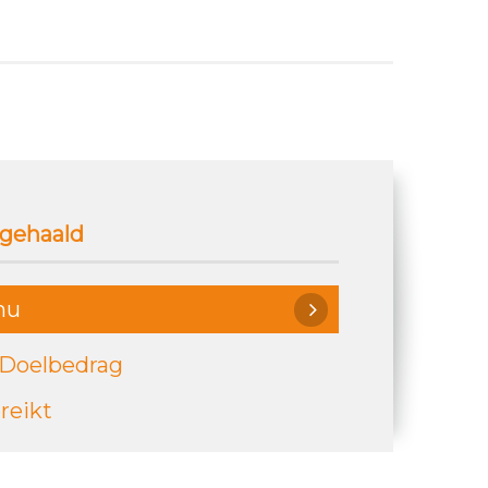
gehaald
nu
 Doelbedrag
reikt