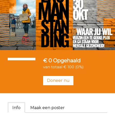
€ 0
Opgehaald
van totaal € 100 (0%)
Doneer nu
Info
Maak een poster