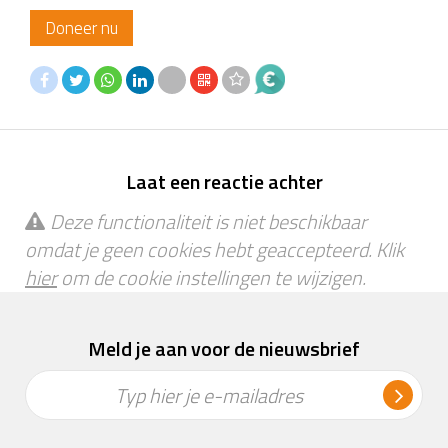
Doneer nu
Laat een reactie achter
Deze functionaliteit is niet beschikbaar
omdat je geen cookies hebt geaccepteerd. Klik
hier
om de cookie instellingen te wijzigen.
Meld je aan voor de nieuwsbrief
Typ hier je e-mailadres