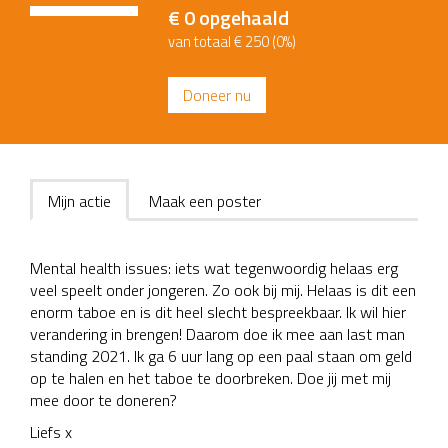
€ 0
opgehaald
van totaal € 250 (0%)
Doneer nu
Mijn actie
Maak een poster
Mental health issues: iets wat tegenwoordig helaas erg
veel speelt onder jongeren. Zo ook bij mij. Helaas is dit een
enorm taboe en is dit heel slecht bespreekbaar. Ik wil hier
verandering in brengen! Daarom doe ik mee aan last man
standing 2021. Ik ga 6 uur lang op een paal staan om geld
op te halen en het taboe te doorbreken. Doe jij met mij
mee door te doneren?
Liefs x