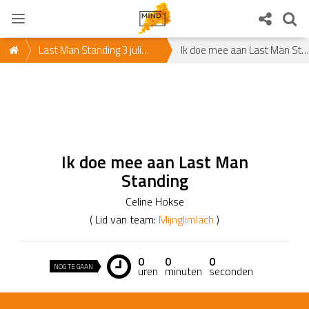
Last Man Standing 3 juli
Ik doe mee aan Last Man Standing
2021
Ik doe mee aan Last Man
Standing
Celine Hokse
( Lid van team:
Mijnglimlach
)
0
0
0
NOG TE GAAN
uren
minuten
seconden