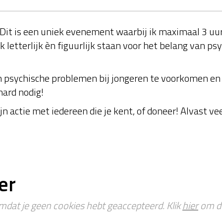
Dit is een uniek evenement waarbij ik maximaal 3 uur 
k letterlijk èn figuurlijk staan voor het belang van 
m psychische problemen bij jongeren te voorkomen en 
hard nodig!
jn actie met iedereen die je kent, of doneer! Alvast ve
er
omdat je geen cookies hebt geaccepteerd. Klik
hier
om de