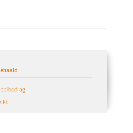
ehaald
doelbedrag
eikt