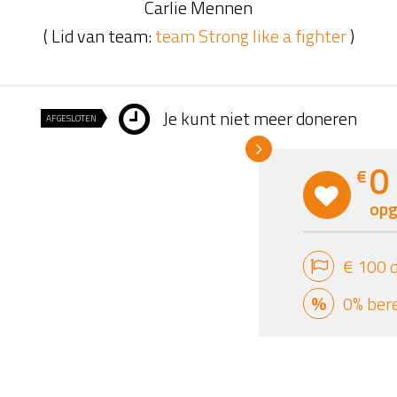
Carlie Mennen
( Lid van team:
team Strong like a fighter
)
Je kunt niet meer doneren
AFGESLOTEN
0
€
opg
€ 100 
0% ber