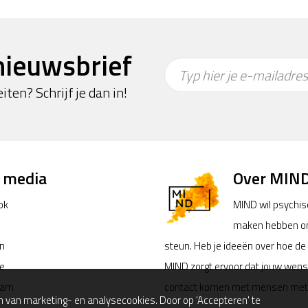
nieuwsbrief
Typ hier je e-mailadres
iten? Schrijf je dan in!
l media
Over MIN
ok
MIND wil psychi
maken hebben ond
in
steun. Heb je ideeën over hoe d
e
MIND zorgt ervoor dat jouw wensen
ram
contact komen met mensen met de
 van marketing- en analysecookies. Door op 'Accepteren' te