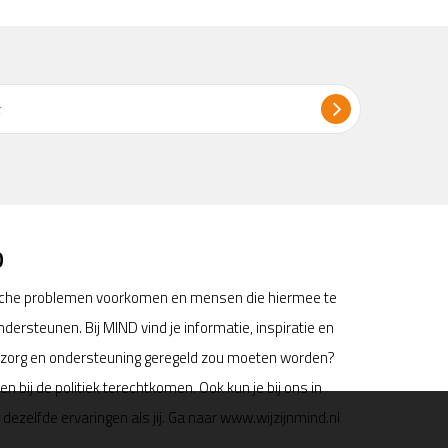
D
sche problemen voorkomen en mensen die hiermee te
ersteunen. Bij MIND vind je informatie, inspiratie en
e zorg en ondersteuning geregeld zou moeten worden?
 bij de politiek terechtkomen. Ook kun je bij ons in
zelfde ervaringen als jij. Ga naar www.wijzijnmind.nl