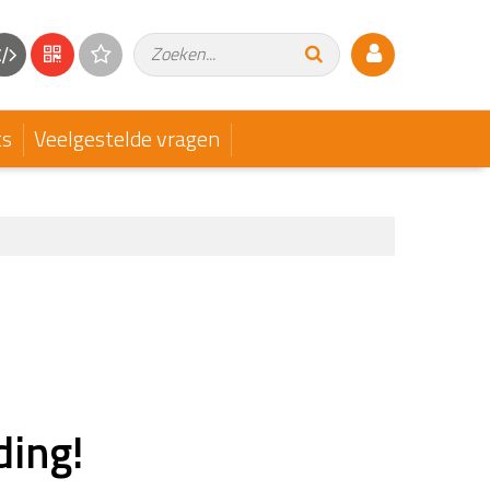
Zoeken...
ts
Veelgestelde vragen
ding!