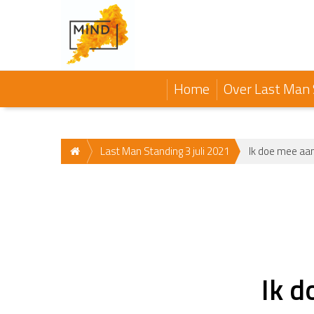
Home
Over Last Man 
Last Man Standing 3 juli 2021
Ik doe mee aa
Ik d