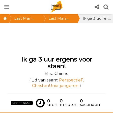
Last Man
Last Man
Ik ga 3 uur ergens voor staan!
Standing 2021
Standing
@Utrecht *
ZA 30 OKT,
12-15 uur *
Ik ga 3 uur ergens voor
Doe mee!
staan!
Bina Chirino
( Lid van team:
PerspectieF,
ChristenUnie-jongeren
)
0
0
0
NOG TE GAAN
uren
minuten
seconden