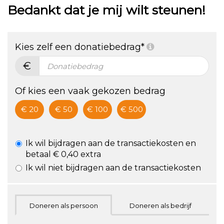
Bedankt dat je mij wilt steunen!
Standing:
mentale
De vétste
gezondheid
Kies zelf een donatiebedrag*
challenge!
€
ZA 24/9,
hartje
Of kies een vaak gekozen bedrag
Utrecht
€ 20
€ 50
€ 100
€ 500
Ik wil bijdragen aan de transactiekosten en
betaal € 0,40 extra
Ik wil niet bijdragen aan de transactiekosten
Doneren als persoon
Doneren als bedrijf