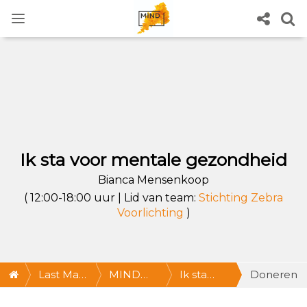
Ik sta voor mentale gezondheid
Bianca Mensenkoop
( 12:00-18:00 uur | Lid van team:
Stichting Zebra
Voorlichting
)
Last Man
MIND
Ik sta
Doneren
Standing
Last Man
voor