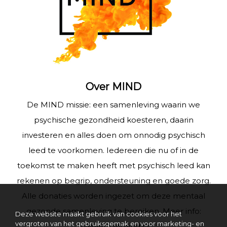
Over MIND
De MIND missie: een samenleving waarin we
psychische gezondheid koesteren, daarin
investeren en alles doen om onnodig psychisch
leed te voorkomen. Iedereen die nu of in de
toekomst te maken heeft met psychisch leed kan
rekenen op begrip, ondersteuning en goede zorg.
Alle donaties worden ingezet om deze mentaal
gezonde samenleving te bereiken. Meer info:
Deze website maakt gebruik van cookies voor het
vergroten van het gebruiksgemak en voor marketing- en
www.wijzijnmind.nl