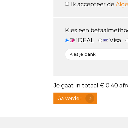
Ik accepteer de
Alg
Kies een betaalmetho
iDEAL
Visa
Je gaat in totaal
€ 0,40
afr
Ga verder