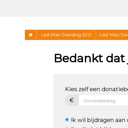
Last Man Standing 2021
Last Man Sta
ZA 30 OKT, 1
Bedankt dat j
Kies zelf een donatie
€
Ik wil bijdragen aan