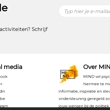
de
Typ hier je e-maila
activiteiten? Schrijf
al media
Over MI
book
MIND wil psy
er
hiermee te ma
din
informatie, inspiratie en s
ube
ondersteuning geregeld z
gram
jouw wensen bij de politiek