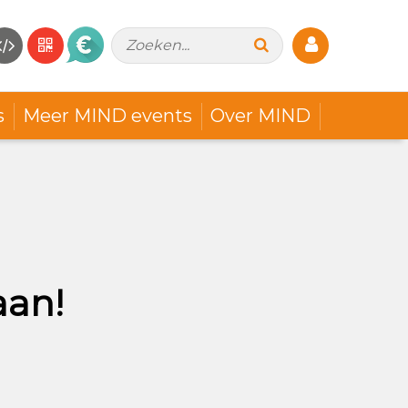
Zoeken...
s
Meer MIND events
Over MIND
aan!