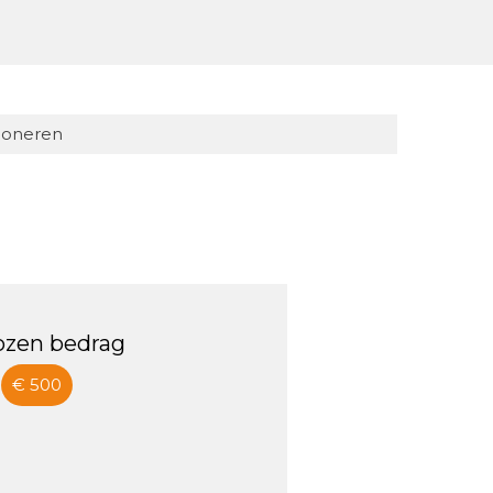
oneren
ozen bedrag
€ 500