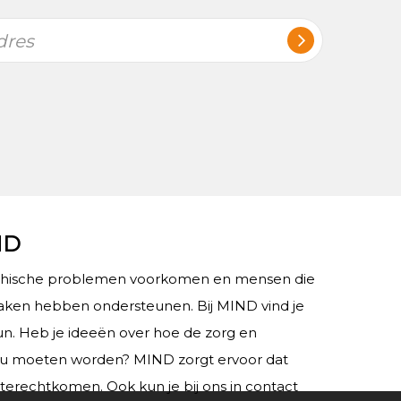
dres
ND
chische problemen voorkomen en mensen die
ken hebben ondersteunen. Bij MIND vind je
teun. Heb je ideeën over hoe de zorg en
ou moeten worden? MIND zorgt ervoor dat
 terechtkomen. Ook kun je bij ons in contact