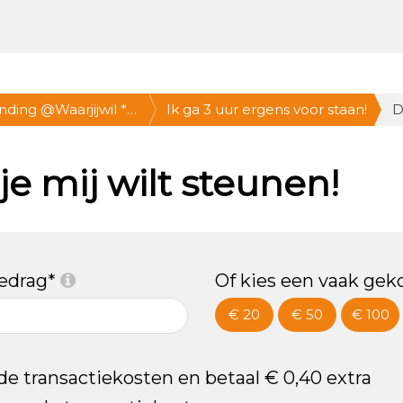
nding @Waarjijwil *
Ik ga 3 uur ergens voor staan!
D
2-15 uur * Doe mee!
e mij wilt steunen!
bedrag*
Of kies een vaak gek
€ 20
€ 50
€ 100
 de transactiekosten en betaal € 0,40 extra