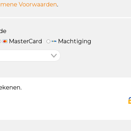
emene Voorwaarden
.
de
MasterCard
Machtiging
ekenen.