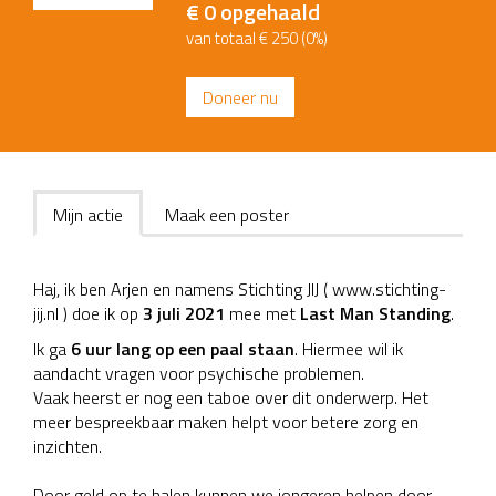
€ 0
opgehaald
van totaal € 250 (0%)
Doneer nu
Mijn actie
Maak een poster
Haj, ik ben Arjen en namens Stichting JIJ ( www.stichting-
jij.nl ) doe ik op
3 juli 2021
mee met
Last Man Standing
.
Ik ga
6 uur lang op een paal staan
. Hiermee wil ik
aandacht vragen voor psychische problemen.
Vaak heerst er nog een taboe over dit onderwerp. Het
meer bespreekbaar maken helpt voor betere zorg en
inzichten.
Door geld op te halen kunnen we jongeren helpen door