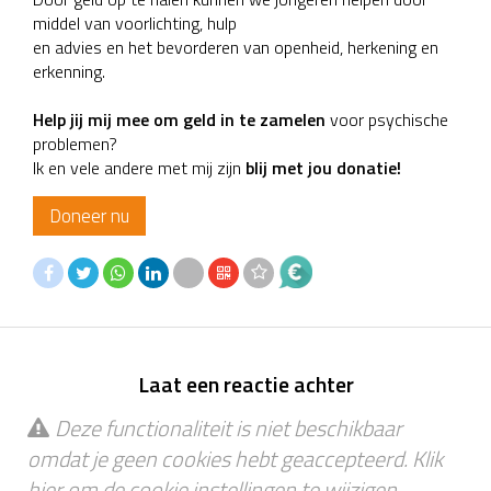
middel van voorlichting, hulp
en advies en het bevorderen van openheid, herkening en
erkenning.
Help jij mij mee om geld in te zamelen
voor psychische
problemen?
Ik en vele andere met mij zijn
blij met jou donatie!
Doneer nu
Laat een reactie achter
Deze functionaliteit is niet beschikbaar
omdat je geen cookies hebt geaccepteerd. Klik
hier
om de cookie instellingen te wijzigen.