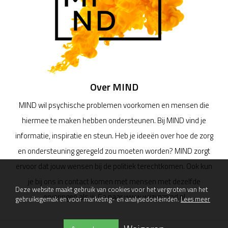
Over MIND
MIND wil psychische problemen voorkomen en mensen die
hiermee te maken hebben ondersteunen. Bij MIND vind je
informatie, inspiratie en steun. Heb je ideeën over hoe de zorg
en ondersteuning geregeld zou moeten worden? MIND zorgt
ervoor dat jouw wensen bij de politiek terechtkomen. Ook kun
je bij ons in contact komen met mensen met dezelfde
Deze website maakt gebruik van cookies voor het vergroten van het
ervaringen als jij. Ga naar www.wijzijnmind.nl
gebruiksgemak en voor marketing- en analysedoeleinden.
Lees meer