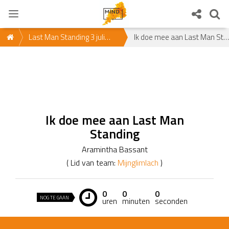
Last Man Standing 3 juli
Ik doe mee aan Last Man Standing
2021
Ik doe mee aan Last Man
Standing
Aramintha Bassant
( Lid van team:
Mijnglimlach
)
0
0
0
NOG TE GAAN
uren
minuten
seconden