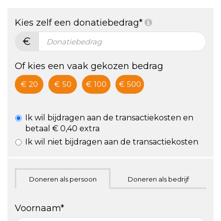
* ZA 30
voor
Kies zelf een donatiebedrag*
OKT 2021,
staan!
€
12-15 uur
* Doe
Of kies een vaak gekozen bedrag
mee!
€ 20
€ 50
€ 100
€ 500
Ik wil bijdragen aan de transactiekosten en
betaal € 0,40 extra
Ik wil niet bijdragen aan de transactiekosten
Doneren als persoon
Doneren als bedrijf
Voornaam*