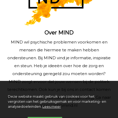
Over MIND
MIND wil psychische problemen voorkomen en
mensen die hiermee te maken hebben
ondersteunen. Bij MIND vind je informatie, inspiratie
en steun. Heb je ideeën over hoe de zorg en
ondersteuning geregeld zou moeten worden?
MIND zorgt ervoor dat jouw wensen bij de politiek
terechtkomen. Ook kun je bij ons in contact komen
Deze website maakt gebruik van cookies voor het
met mensen met dezelfde ervaringen als jij. Ga naar
vergroten van het gebruiksgemak en voor marketing- en
www.wijzijnmind.nl
analysedoeleinden.
Lees meer