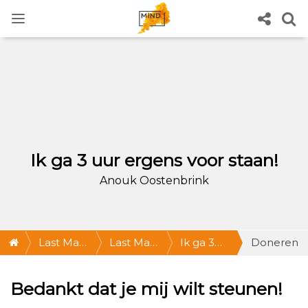
Ik ga 3 uur ergens voor staan!
Anouk Oostenbrink
Last Man
Last Man
Ik ga 3
Doneren
Standing
Standing
uur
Bedankt dat je mij wilt steunen!
2021
@Amsterdam
ergens