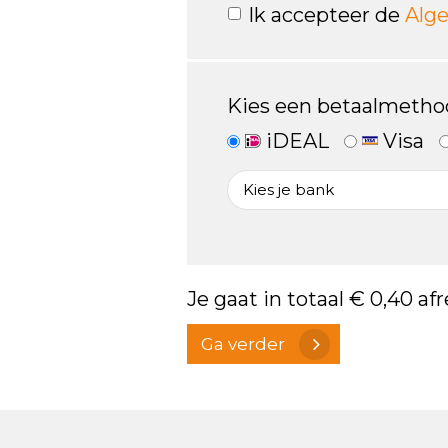
Ik accepteer de
Alg
Kies een betaalmetho
iDEAL
Visa
Je gaat in totaal
€ 0,40
afr
Ga verder