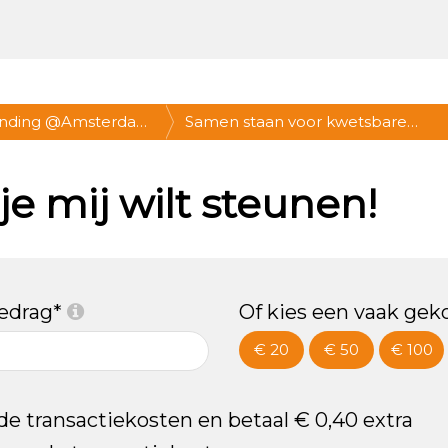
anding @Amsterdam
Samen staan voor kwetsbare
021, 12-15 uur * Doe
jongeren
e mij wilt steunen!
bedrag*
Of kies een vaak gek
€ 20
€ 50
€ 100
 de transactiekosten en betaal € 0,40 extra