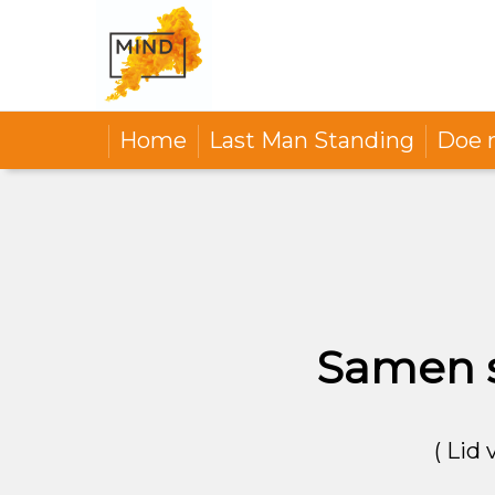
Home
Last Man Standing
Doe 
Samen s
( Lid