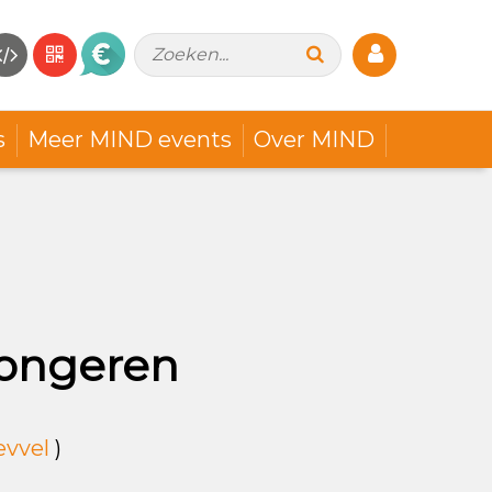
Zoeken...
s
Meer MIND events
Over MIND
jongeren
evvel
)