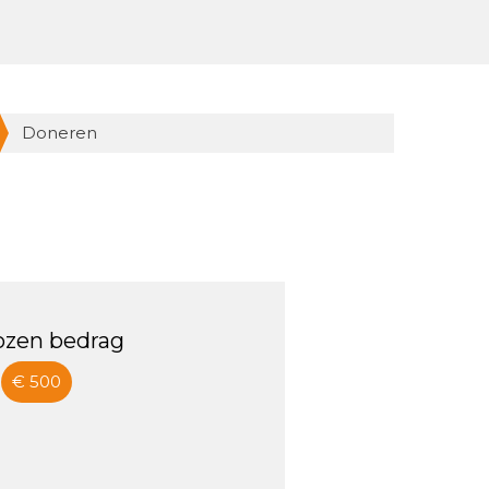
Doneren
ozen bedrag
€ 500