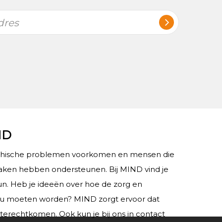
dres
ND
chische problemen voorkomen en mensen die
ken hebben ondersteunen. Bij MIND vind je
teun. Heb je ideeën over hoe de zorg en
ou moeten worden? MIND zorgt ervoor dat
 terechtkomen. Ook kun je bij ons in contact