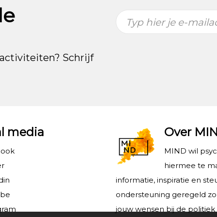
de
Typ hier je e-maila
activiteiten? Schrijf
al media
Over MI
book
MIND wil psy
er
hiermee te ma
din
informatie, inspiratie en s
ube
ondersteuning geregeld z
gram
jouw wensen bij de politiek