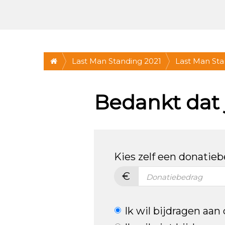
Last Man Standing 2021
Last Man St
* ZA 30 OKT 2
Bedankt dat j
mee!
Kies zelf een donatie
€
Ik wil bijdragen aan