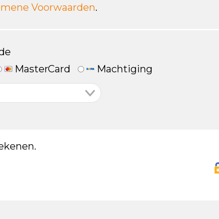
emene Voorwaarden
.
de
MasterCard
Machtiging
ekenen.