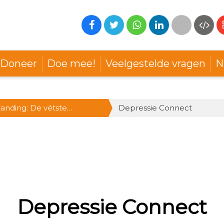
Doneer
Doe mee!
Veelgestelde vragen
N
anding: De vétste
Depressie Connect
, hartje Utrecht
Depressie Connect