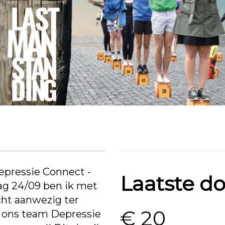
epressie Connect -
Laatste do
ag 24/09 ben ik met
ht aanwezig ter
€ 20
 ons team Depressie