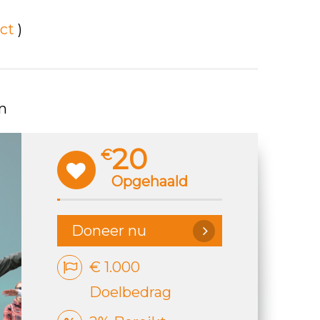
ct
)
n
20
€
Opgehaald
Doneer nu
€ 1.000
Doelbedrag