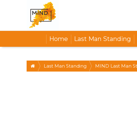
Home
Last Man Standing
Last Man Standing
MIND Last Man St
challenge! ZA 24/9