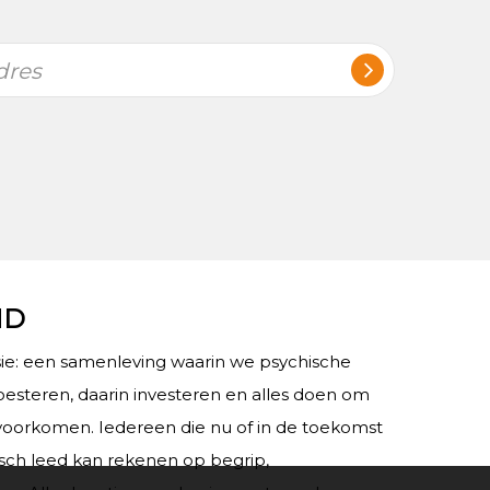
dres
ND
e: een samenleving waarin we psychische
esteren, daarin investeren en alles doen om
voorkomen. Iedereen die nu of in de toekomst
sch leed kan rekenen op begrip,