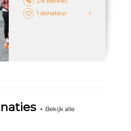
2% Bereikt
1 donateur
naties
Bekijk alle