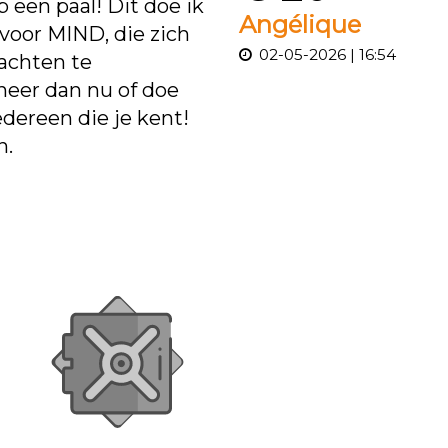
p een paal! Dit doe ik
Angélique
voor MIND, die zich
02-05-2026 | 16:54
achten te
neer dan nu of doe
edereen die je kent!
n.