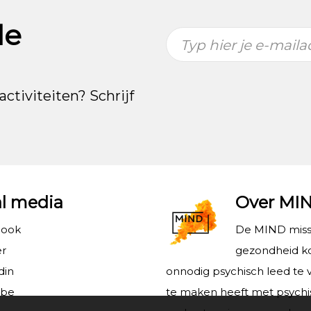
de
Typ hier je e-maila
activiteiten? Schrijf
al media
Over MI
book
De MIND missi
er
gezondheid ko
din
onnodig psychisch leed te 
ube
te maken heeft met psychi