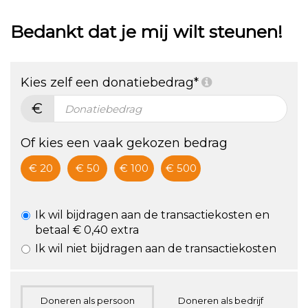
Standing 2021
aan Last Man
Bedankt dat je mij wilt steunen!
Standing
Kies zelf een donatiebedrag*
€
Of kies een vaak gekozen bedrag
€ 20
€ 50
€ 100
€ 500
Ik wil bijdragen aan de transactiekosten en
betaal € 0,40 extra
Ik wil niet bijdragen aan de transactiekosten
Doneren als persoon
Doneren als bedrijf