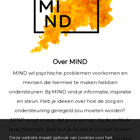
Over MIND
MIND wil psychische problemen voorkomen en
mensen die hiermee te maken hebben
ondersteunen. Bij MIND vind je informatie, inspiratie
en steun. Heb je ideeën over hoe de zorg en
ondersteuning geregeld zou moeten worden?
MIND zorgt ervoor dat jouw wensen bij de politiek
terechtkomen. Ook kun je bij ons in contact komen
Deze website maakt gebruik van cookies voor het
met mensen met dezelfde ervaringen als jij. Ga naar